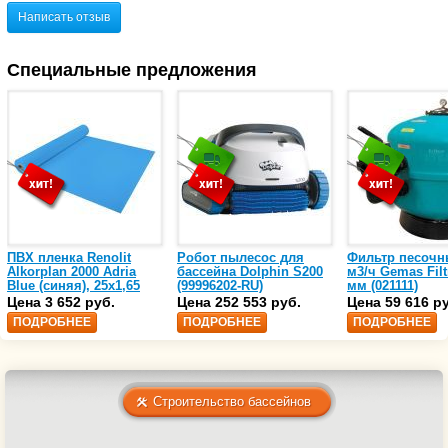
Написать отзыв
Специальные предложения
ПВХ пленка Renolit
Робот пылесос для
Фильтр песочн
Alkorplan 2000 Adria
бассейна Dolphin S200
м3/ч Gemas Filt
Blue (синяя), 25х1,65
(99996202-RU)
мм (021111)
(35216203)
Цена 3 652 руб.
Цена 252 553 руб.
Цена 59 616 р
ПОДРОБНЕЕ
ПОДРОБНЕЕ
ПОДРОБНЕЕ
Строительство бассейнов