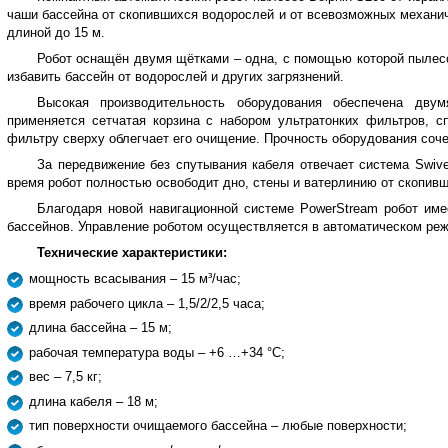
чаши бассейна от скопившихся водорослей и от всевозможных механич
длиной до 15 м.
Робот оснащён двумя щётками – одна, с помощью которой пылесо
избавить бассейн от водорослей и других загрязнений.
Высокая производительность оборудования обеспечена дву
применяется сетчатая корзина с набором ультратонких фильтров, с
фильтру сверху облегчает его очищение. Прочность оборудования соче
За передвижение без спутывания кабеля отвечает система Swivel
время робот полностью освободит дно, стены и ватерлинию от скопивш
Благодаря новой навигационной системе PowerStream робот име
бассейнов. Управление роботом осуществляется в автоматическом ре
Технические характеристики:
мощность всасывания – 15 м³/час;
время рабочего цикла – 1,5/2/2,5 часа;
длина бассейна – 15 м;
рабочая температура воды – +6 …+34 °С;
вес – 7,5 кг;
длина кабеля – 18 м;
тип поверхности очищаемого бассейна – любые поверхности;