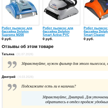
Робот пылесос для
Робот пылесос для
Робот пылесос
бассейна Dolphin
бассейна Dolphin
бассейна Dolph
Supreme M200
Smart Active PVC
Smart Cleaner
(39005477)
(39005450)
0 руб.
0 руб.
0 руб.
Отзывы об этом товаре
Татьяна
(31.07.2026)
Здравствуйте, нужен фильтр для этого пылесоса, в
Дмитрий
( 6.03.2026)
Подскажите есть ли в наличии?
Здравствуйте, Дмитрий. Для уточнени
обратитесь в отдел продаж удобным 