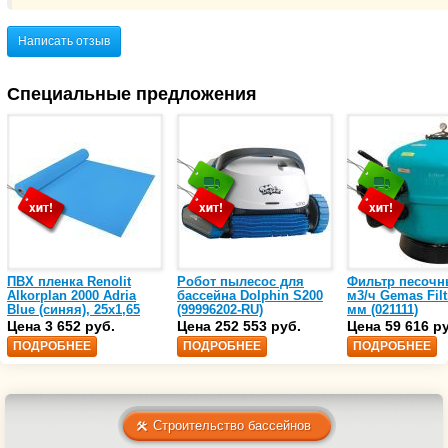
Написать отзыв
Специальные предложения
ПВХ пленка Renolit
Робот пылесос для
Фильтр песочн
Alkorplan 2000 Adria
бассейна Dolphin S200
м3/ч Gemas Filt
Blue (синяя), 25х1,65
(99996202-RU)
мм (021111)
(35216203)
Цена 3 652 руб.
Цена 252 553 руб.
Цена 59 616 р
ПОДРОБНЕЕ
ПОДРОБНЕЕ
ПОДРОБНЕЕ
Строительство бассейнов