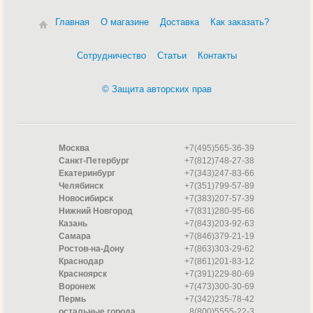
Главная
О магазине
Доставка
Как заказать?
Сотрудничество
Статьи
Контакты
© Защита авторских прав
Москва
+7(495)565-36-39
Санкт-Петербург
+7(812)748-27-38
Екатеринбург
+7(343)247-83-66
Челябинск
+7(351)799-57-89
Новосибирск
+7(383)207-57-39
Нижний Новгород
+7(831)280-95-66
Казань
+7(843)203-92-63
Самара
+7(846)379-21-19
Ростов-на-Дону
+7(863)303-29-62
Краснодар
+7(861)201-83-12
Красноярск
+7(391)229-80-69
Воронеж
+7(473)300-30-69
Пермь
+7(342)235-78-42
остальные города
8(800)5555-22-3