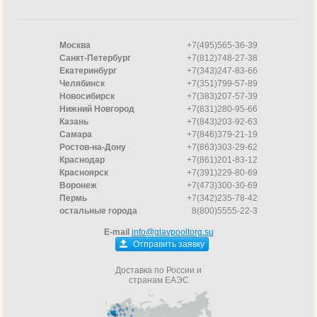
Москва
+7(495)565-36-39
Санкт-Петербург
+7(812)748-27-38
Екатеринбург
+7(343)247-83-66
Челябинск
+7(351)799-57-89
Новосибирск
+7(383)207-57-39
Нижний Новгород
+7(831)280-95-66
Казань
+7(843)203-92-63
Самара
+7(846)379-21-19
Ростов-на-Дону
+7(863)303-29-62
Краснодар
+7(861)201-83-12
Красноярск
+7(391)229-80-69
Воронеж
+7(473)300-30-69
Пермь
+7(342)235-78-42
остальные города
8(800)5555-22-3
E-mail
info@glavpooltorg.su
Отправить заявку
Доставка по России и
странам ЕАЭС