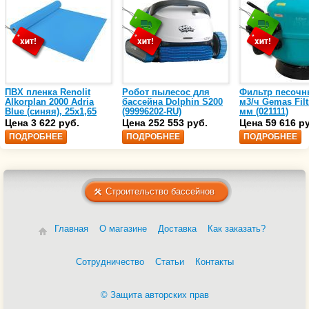
ПВХ пленка Renolit
Робот пылесос для
Фильтр песочн
Alkorplan 2000 Adria
бассейна Dolphin S200
м3/ч Gemas Filt
Blue (синяя), 25х1,65
(99996202-RU)
мм (021111)
(35216203)
Цена 3 622 руб.
Цена 252 553 руб.
Цена 59 616 р
ПОДРОБНЕЕ
ПОДРОБНЕЕ
ПОДРОБНЕЕ
Строительство бассейнов
Главная
О магазине
Доставка
Как заказать?
Сотрудничество
Статьи
Контакты
© Защита авторских прав