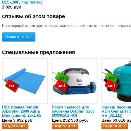
ULS-100Р, под плитку
(88043502)
2 826 руб.
Отзывы об этом товаре
Ваш первый отзыв может оказаться очень важным для тысячи пользов
Написать отзыв
Специальные предложения
ПВХ пленка Renolit
Робот пылесос для
Фильтр песочн
Alkorplan 2000 Adria
бассейна Dolphin S200
м3/ч Gemas Filt
Blue (синяя), 25х1,65
(99996202-RU)
мм (021111)
(35216203)
Цена 3 652 руб.
Цена 252 553 руб.
Цена 59 616 р
ПОДРОБНЕЕ
ПОДРОБНЕЕ
ПОДРОБНЕЕ