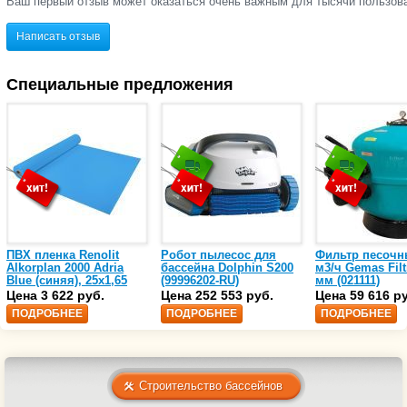
Ваш первый отзыв может оказаться очень важным для тысячи пользов
Написать отзыв
Специальные предложения
ПВХ пленка Renolit
Робот пылесос для
Фильтр песочн
Alkorplan 2000 Adria
бассейна Dolphin S200
м3/ч Gemas Filt
Blue (синяя), 25х1,65
(99996202-RU)
мм (021111)
(35216203)
Цена 3 622 руб.
Цена 252 553 руб.
Цена 59 616 р
ПОДРОБНЕЕ
ПОДРОБНЕЕ
ПОДРОБНЕЕ
Строительство бассейнов