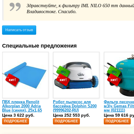
Здравствуйте, к фильтру IML NILO 650 mm данный 
Владивостоке. Спасибо.
Написать отзыв
Специальные предложения
ПВХ пленка Renolit
Робот пылесос для
Фильтр песочн
Alkorplan 2000 Adria
бассейна Dolphin S200
м3/ч Gemas Filt
Blue (синяя), 25х1,65
(99996202-RU)
мм (021111)
(35216203)
Цена 3 622 руб.
Цена 252 553 руб.
Цена 59 616 р
ПОДРОБНЕЕ
ПОДРОБНЕЕ
ПОДРОБНЕЕ