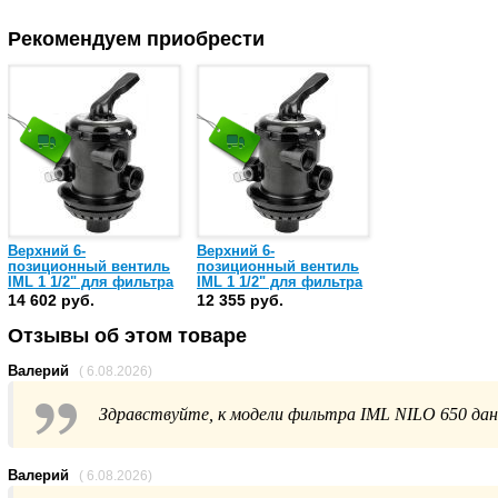
Рекомендуем приобрести
Верхний 6-
Верхний 6-
позиционный вентиль
позиционный вентиль
IML 1 1/2" для фильтра
IML 1 1/2" для фильтра
ROMA (PS-6405)
IML top (PS-6403)
14 602 руб.
12 355 руб.
Отзывы об этом товаре
Валерий
( 6.08.2026)
Здравствуйте, к модели фильтра IML NILO 650 да
Валерий
( 6.08.2026)