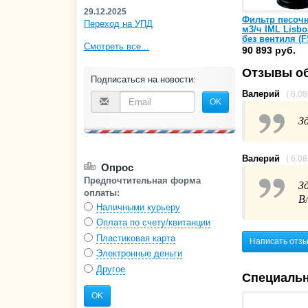
29.12.2025
Фильтр песоч
Переход на УПД
м3/ч IML Lisbo
без вентиля (F
Смотреть все...
90 893 руб.
Отзывы об
Подписаться на новости:
Валерий
( 6.0
OK
З
Валерий
( 6.0
Опрос
Предпочтительная форма
З
оплаты:
В
Наличными курьеру
Оплата по счету/квитанции
Пластиковая карта
Написать отз
Электронные деньги
Другое
Специаль
OK