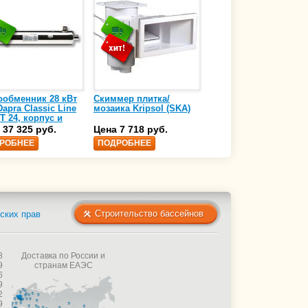
ообменник 28 кВт
Скиммер плитка/
Осушитель воздуха
apra Classic Line
мозаика Kripsol (SKA)
4,17 л/ч DanVex DEH-
T 24, корпус и
1000wp, 500 м3/ч
аль нержавеющая
 37 325 руб.
Цена 7 718 руб.
Цена 350 000 руб.
 AISI-316 (10 01
РОБНЕЕ
ПОДРОБНЕЕ
ПОДРОБНЕЕ
Строительство бассейнов
ских прав
8
Доставка по России и
9
странам ЕАЭС
6
9
2
9