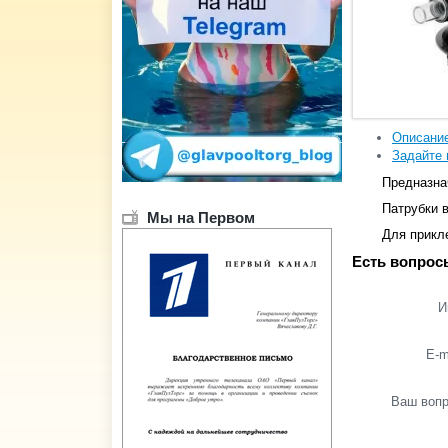
Описани
Задайте 
Предназна
Патрубки в
Мы на Первом
Для прикл
Есть вопрос
И
E-m
Ваш воп