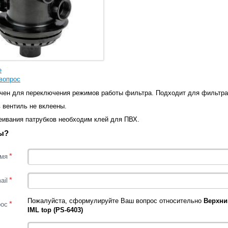
е
вопрос
чен для переключения режимов работы фильтра. Подходит для фильтра I
 вентиль не вклеены.
еивания патрубков необходим клей для ПВХ.
ы?
*
мя
*
ail
Пожалуйста, сформулируйте Ваш вопрос относительно
Верхни
*
рос
IML top (PS-6403)