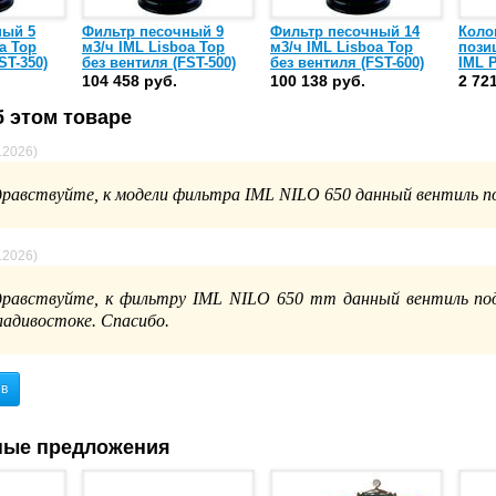
ный 5
Фильтр песочный 9
Фильтр песочный 14
Коло
a Top
м3/ч IML Lisboa Top
м3/ч IML Lisboa Top
пози
ST-350)
без вентиля (FST-500)
без вентиля (FST-600)
IML 
(1902
104 458 руб.
100 138 руб.
2 72
 этом товаре
8.2026)
дравствуйте, к модели фильтра IML NILO 650 данный вентиль 
8.2026)
дравствуйте, к фильтру IML NILO 650 mm данный вентиль под
ладивостоке. Спасибо.
ыв
ные предложения