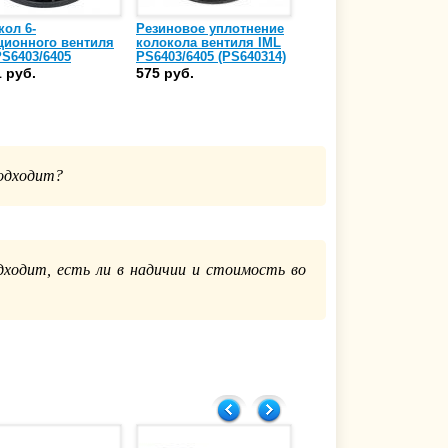
кол 6-
Резиновое уплотнение
Уплотнительное
ционного вентиля
колокола вентиля IML
кольцо клапана
PS6403/6405
PS6403/6405 (PS640314)
переключения
8-0203)
режимов вентиля IML
1 руб.
575 руб.
355 руб.
PS-6403/6405
(7230280040)
подходит?
ходит, есть ли в надичии и стоимость во