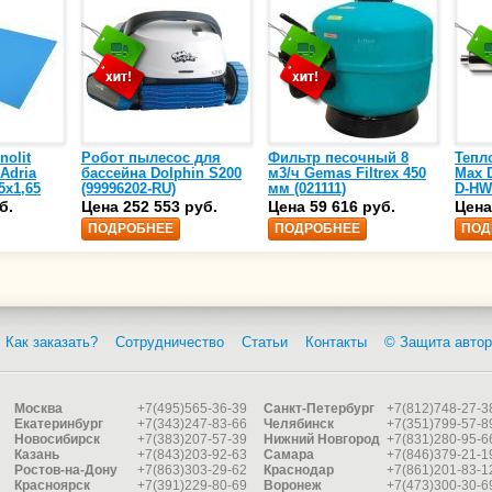
nolit
Робот пылесос для
Фильтр песочный 8
Тепл
 Adria
бассейна Dolphin S200
м3/ч Gemas Filtrex 450
Max D
5х1,65
(99996202-RU)
мм (021111)
D-HW
спир
б.
Цена 252 553 руб.
Цена 59 616 руб.
Цена
сталь
ПОДРОБНЕЕ
ПОДРОБНЕЕ
ПОД
25)
Как заказать?
Сотрудничество
Статьи
Контакты
© Защита автор
Москва
+7(495)565-36-39
Санкт-Петербург
+7(812)748-27-3
Екатеринбург
+7(343)247-83-66
Челябинск
+7(351)799-57-8
Новосибирск
+7(383)207-57-39
Нижний Новгород
+7(831)280-95-6
Казань
+7(843)203-92-63
Самара
+7(846)379-21-1
Ростов-на-Дону
+7(863)303-29-62
Краснодар
+7(861)201-83-1
Красноярск
+7(391)229-80-69
Воронеж
+7(473)300-30-6