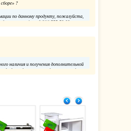
 сборе» ?
мации по данному продукту, пожалуйста,
бом: по телефону 8(800)555-52-23 или по
электронной почте info@glavpooltorg.su.
Главпулторг
3.08.2022
ного наличия и получения дополнительной
удобным для вас способом: по телефону
о электронной почте info@glavpooltorg.su.
Главпулторг
23.06.2022