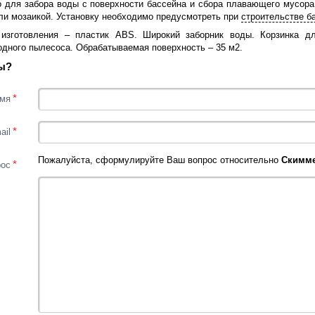
о для забора воды с поверхности бассейна и сбора плавающего мусора
или мозаикой. Установку необходимо предусмотреть при
строительстве б
изготовления – пластик ABS. Широкий заборник воды. Корзинка д
дного пылесоса. Обрабатываемая поверхность – 35 м2.
ы?
*
мя
*
ail
Пожалуйста, сформулируйте Ваш вопрос относительно
Скимме
*
рос