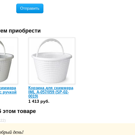
Отправить
ем приобрести
скиммера
Корзина для скиммера
 с ручкой
IML A-057/059 (SP-02-
0019)
1 413 руб.
 этом товаре
022)
обрый день!