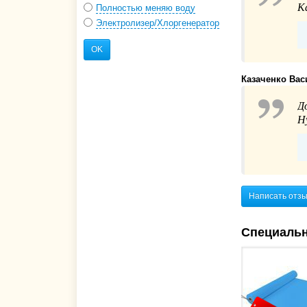
К
Полностью меняю воду
Электролизер/Хлоргенератор
OK
Казаченко Ва
Д
Н
Написать отз
Специаль