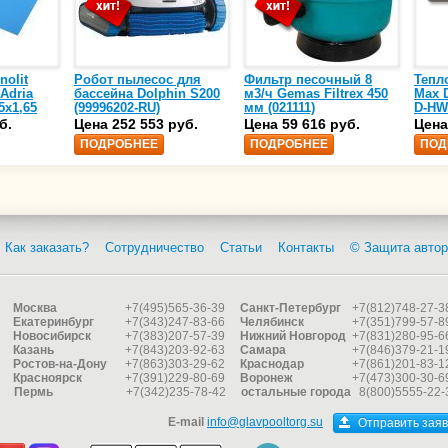
nolit
Робот пылесос для
Фильтр песочный 8
Тепл
 Adria
бассейна Dolphin S200
м3/ч Gemas Filtrex 450
Max D
5х1,65
(99996202-RU)
мм (021111)
D-HW
спир
б.
Цена 252 553 руб.
Цена 59 616 руб.
Цена
сталь
ПОДРОБНЕЕ
ПОДРОБНЕЕ
ПОД
25)
Как заказать?
Сотрудничество
Статьи
Контакты
© Защита автор
Москва
+7(495)565-36-39
Санкт-Петербург
+7(812)748-27-3
Екатеринбург
+7(343)247-83-66
Челябинск
+7(351)799-57-8
Новосибирск
+7(383)207-57-39
Нижний Новгород
+7(831)280-95-6
Казань
+7(843)203-92-63
Самара
+7(846)379-21-1
Ростов-на-Дону
+7(863)303-29-62
Краснодар
+7(861)201-83-1
Красноярск
+7(391)229-80-69
Воронеж
+7(473)300-30-6
Пермь
+7(342)235-78-42
остальные города
8(800)5555-22-
E-mail
info@glavpooltorg.su
Отправить заяв