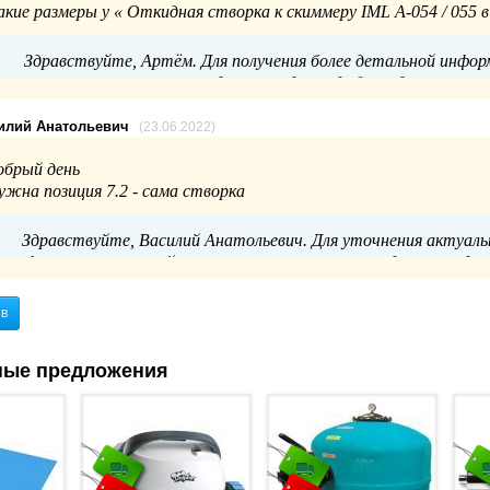
акие размеры у « Откидная створка к скиммеру IML A-054 / 055 в
Здравствуйте, Артём. Для получения более детальной инфор
свяжитесь с нашим отделом продаж удобным для вас спосо
силий Анатольевич
(23.06.2022)
обрый день
ужна позиция 7.2 - сама створка
Здравствуйте, Василий Анатольевич. Для уточнения актуаль
информации, пожалуйста, свяжитесь с нашим отделом продаж 
8(800)555-52-23 или п
ыв
ные предложения