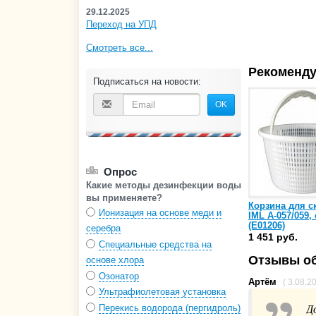
29.12.2025
Переход на УПД
Смотреть все...
Рекоменду
Подписаться на новости:
OK
Опрос
Какие методы дезинфекции воды
вы применяете?
Корзина для 
Ионизация на основе меди и
IML A-057/059,
(E01206)
серебра
1 451 руб.
Специальные средства на
Отзывы об
основе хлора
Озонатор
Артём
( 3.08.2
Ультрафиолетовая установка
Перекись водорода (пергидроль)
Д