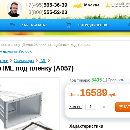
+7(495)
565-36-39
Личный ка
Москва
8(800)
555-52-23
КАК ЗАКАЗАТЬ?
СОТРУДНИЧЕСТВО
т пылесос Dolphin
тали
Скиммеры
IML
 IML под пленку (А057)
5435
Сравнить
Код товара:
16589
Цена
руб.
Кол-во:
шт
КУ
Характеристики