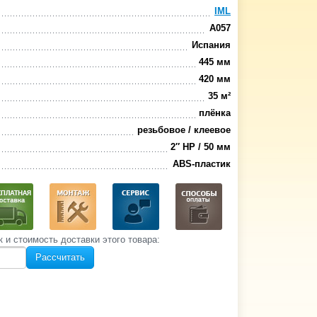
IML
А057
Испания
445 мм
420 мм
35 м²
плёнка
резьбовое / клеевое
2″ НР / 50 мм
ABS-пластик
к и стоимость‌ доставки этого товара:
Рассчитать