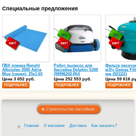
Специальные предложения
ПВХ пленка Renolit
Робот пылесос для
Фильтр песочн
Alkorplan 2000 Adria
бассейна Dolphin S200
м3/ч Gemas Filt
Blue (синяя), 25х1,65
(99996202-RU)
мм (021111)
(35216203)
Цена 3 652 руб.
Цена 252 553 руб.
Цена 59 616 р
ПОДРОБНЕЕ
ПОДРОБНЕЕ
ПОДРОБНЕЕ
Строительство бассейнов
Главная
О магазине
Доставка
Как заказать?