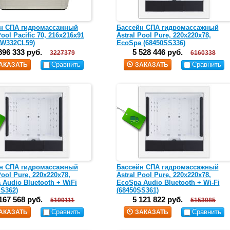
н СПА гидромассажный
Бассейн СПА гидромассажный
Pool Pacific 70, 216х216х91
Astral Pool Pure, 220x220x78,
AW332CL59)
EcoSpa (68450SS336)
896 333 руб.
5 528 446 руб.
3227379
6160338
Сравнить
Сравнить
АКАЗАТЬ
ЗАКАЗАТЬ
н СПА гидромассажный
Бассейн СПА гидромассажный
Pool Pure, 220x220x78,
Astral Pool Pure, 220х220х78,
 Audio Bluetooth + WiFi
EcoSpa Audio Bluetooth + Wi-Fi
SS362)
(68450SS361)
167 568 руб.
5 121 822 руб.
5199111
5153085
Сравнить
Сравнить
АКАЗАТЬ
ЗАКАЗАТЬ