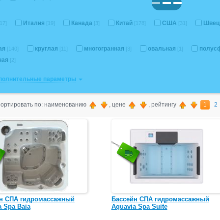
Италия
Канада
Китай
США
Швец
[17]
[19]
[3]
[178]
[31]
ая
круглая
многогранная
овальная
полус
[140]
[11]
[3]
[1]
ная
[2]
ополнительные параметры
ортировать по: наименованию
, цене
, рейтингу
1
2
н СПА гидромассажный
Бассейн СПА гидромассажный
a Spa Baia
Aquavia Spa Suite