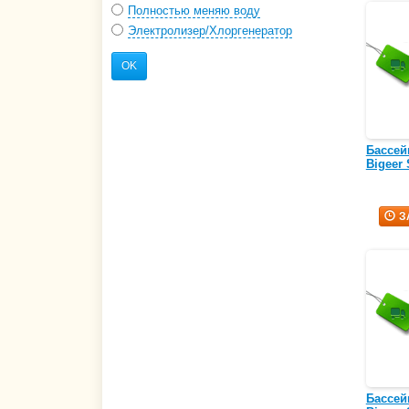
Полностью меняю воду
Электролизер/Хлоргенератор
OK
Бассей
Bigeer
З
Бассей