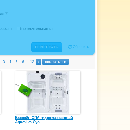
ия
[7]
фера
прямоугольная
[1]
[71]
Сбросить
ПОДОБРАТЬ
3
4
5
6
12
показать все
...
Бассейн СПА гидромассажный
Aquaviva Дуо