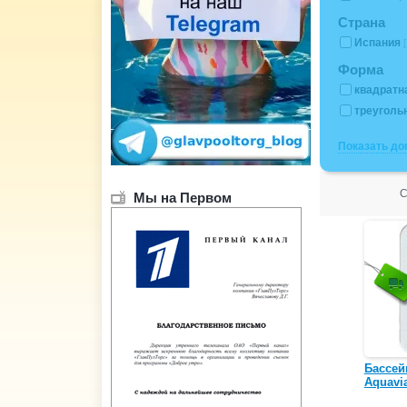
Страна
Испания
Форма
квадратн
треуголь
Показать д
С
Мы на Первом
Бассей
Aquavi