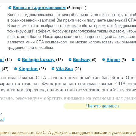
Ванны с гидромассажем
(5 товаров)
Ванны с гидромассажем - отличный вариант для широкого круга люб
в обыкновенной квартире! Вы практически получаете маленький СПА
В зависимости от выбранного режима работы,
прием
такой гидромас
тонизирующий эффект. Форсунки расположены таким образом, чтоб
шеи, стоп и бедер. Некоторые модели оснащены опцией аэромассажа.
является мини СПА комплексом, ее можно использовать как обычную 
традиционным способом.
ol
Bellagio Luxury
Bestway
Bigeer
(14)
(13)
(9)
(5)
s
Kingston
Vita Spa
(47)
(25)
(21)
гидромассажные СПА - очень популярный тип бассейнов. Они 
вариантов отделки. Функционально гидромассажные СПА отли
тву и типам форсунок, наличию или отсутствию опций: акустичес
ельно, рекомендуем обратить внимание на установки для дези
системы фильтрации воды, насадки к водопадам, пылесосы для о
Читать дальше
сосы, фильтры, фитинги, лестницы, запчасти, стеновые закладные
:
а. гидроизоляционные материалы, комплектующие, расхо
ool
ти и аксессуары.
 магазине в наличии
бассейны и купели различных моделей и 
ержит гидромассажные СПА джакузи с выгодными ценами и условиями до