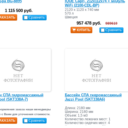
 Spa BG-8895
IQUE Capri, 212х112х74 + модуль
WiFi (2100-CDL-BP)
2120 х 1120 х 740 мм
1 115 500 руб.
570 л
Сравнить
Швеция
АКАЗАТЬ
957 478 руб.
989619
Сравнить
КУПИТЬ
н СПА гидромассажный
Бассейн СПА гидромассажный
ool (SKT338A-7)
Jazzi Pool (SKT338A6)
Длина: 2180 мм
формления заказа наши менеджеры
Ширина: 2180 мм
 с Вами для уточнения стоимости.
Объем: 1,5 м3
Количество лежачих мест: 1
Сравнить
АКАЗАТЬ
Количество сидячих мест: 4
Количество форсунок: 81