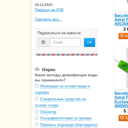
29.12.2025
Переход на УПД
Бассей
Смотреть все...
Astral 
(69130
2 
Подписаться на новости:
З
OK
Опрос
Какие методы дезинфекции воды
вы применяете?
Ионизация на основе меди и
серебра
Бассей
Astral 
Специальные средства на
EcoSpa
основе хлора
(68450
5 
Озонатор
З
Ультрафиолетовая установка
Перекись водорода (пергидроль)