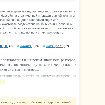
ителей водных процедур, ведь их можно установить
 бассейн на ограниченной площади ванной комнаты.
сажной ванной даст
расслабляющий или
ы оказывать воздействие на
зоны спины, поясницы,
 Стоит обратить внимание на то, что хотя ванна и
ванну, т.к. наполнение и слив производится
IQUE
Jacuzzi
Jazzi pool
(7)
(13)
(62)
представлены в широком диапазоне размеров,
чаются по количеству лежачих мест, сидячих
кая система, телевизор.
нфекции воды бассейнов, системы дозирования
чистки чаши бассейна, химия, другие средства
 детали, аксессуары для бани и сауны, корзины
дники, другое необходимое оборудование,
объема, бассейны с противотоком, для улицы
,
ставки. Для того, чтобы купить гидромассажный