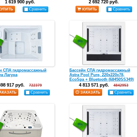
1 619 900 руб.
2 692 720 руб.
Сравнить
Сравнить
КУПИТЬ
КУПИТЬ
н СПА гидромассажный
Бассейн СПА гидромассажный
va Лагуна
Astra Pool Pure, 220x220x78,
EcoSpa + Bluetooth (68450SS349)
698 917 руб.
4 813 571 руб.
722379
4842953
Сравнить
Сравнить
АКАЗАТЬ
ЗАКАЗАТЬ