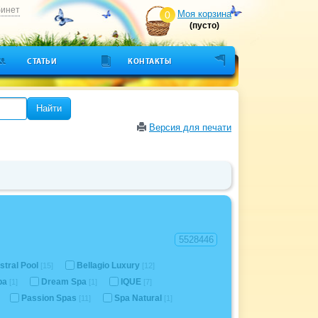
бинет
Моя корзина
0
(пусто)
СТАТЬИ
КОНТАКТЫ
Найти
Версия для печати
stral Pool
Bellagio Luxury
[15]
[12]
pa
Dream Spa
IQUE
[1]
[1]
[7]
Passion Spas
Spa Natural
[11]
[1]