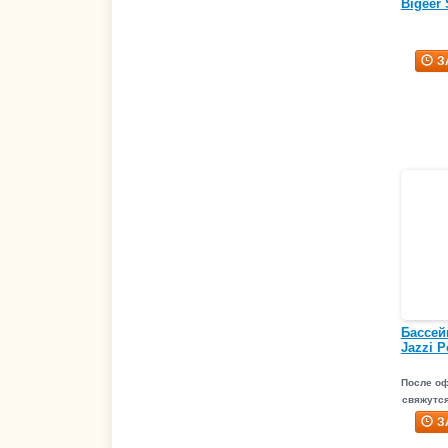
Bigeer
З
Бассей
Jazzi P
После о
свяжутся
З