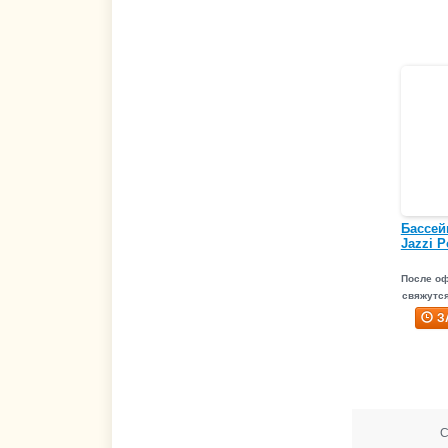
Бассей
Jazzi P
После о
свяжутся
З
С