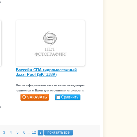
ы
.
Бассейн СПА гидромассажный
Jazzi Pool (SKT338V)
После оформления заказа наши менеджеры
свяжутся с Вами для уточнения стоимости.
Сравнить
ЗАКАЗАТЬ
ы
.
3
4
5
6
12
показать все
...