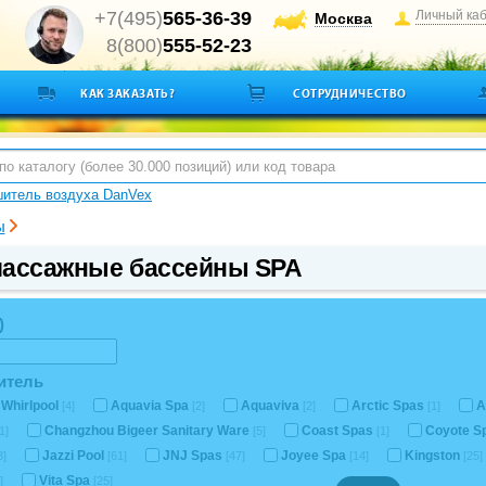
+7(495)
565-36-39
Личный ка
Москва
8(800)
555-52-23
КАК ЗАКАЗАТЬ?
СОТРУДНИЧЕСТВО
итель воздуха DanVex
ы
ассажные бассейны SPA
)
итель
Whirlpool
Aquavia Spa
Aquaviva
Arctic Spas
A
[4]
[2]
[2]
[1]
Changzhou Bigeer Sanitary Ware
Coast Spas
Coyote S
1]
[5]
[1]
Jazzi Pool
JNJ Spas
Joyee Spa
Kingston
3]
[61]
[47]
[14]
[25]
Vita Spa
]
[25]