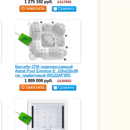
1 275 192 руб.
1317998
Сравнить
ЗАКАЗАТЬ
Бассейн СПА гидромассажный
Astral Pool Emotion E, 216х216х90
см, графитовый (69122AP305)
1 889 008 руб.
2135592
Сравнить
ЗАКАЗАТЬ