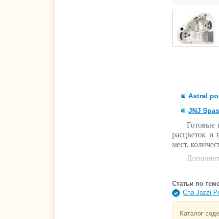
Astral po
JNJ Spa
Готовые 
расцветок и 
мест, количес
Дополнит
и контроля, 
для ухода, на
Статьи по теме
для скиммер
Спа Jazzi P
принадлежнос
Также, в
Каталог сод