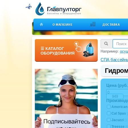
О МАГАЗИНЕ
ДОСТАВКА
☰ КАТАЛОГ
Например:
осуш
ОБОРУДОВАНИЯ
СПА бассейн
Гидром
Цена (руб.
Производ
American 
Cal Spas
[
Jacuzzi
[1
Treesse
[6