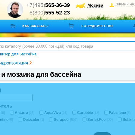
+7(495)
565-36-39
Личный ка
Москва
8(800)
555-52-23
КАК ЗАКАЗАТЬ?
СОТРУДНИЧЕСТВО
визор для бассейна
гидроизоляция
 и мозаика для бассейна
)
итель
Antarra
AquaViva
Carobbio
Fabistone
345]
[13]
[91]
[13]
[5]
entino
Opiocolor
Serapool
SertekPool
Sofikit
[5]
[1]
[507]
[22]