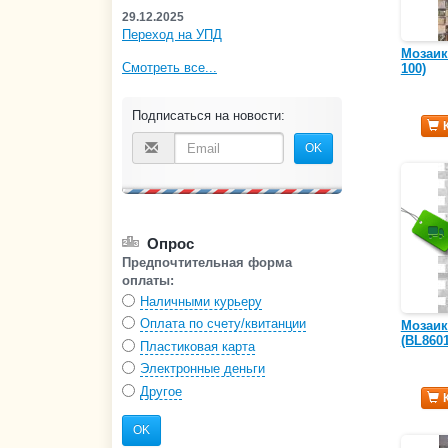
29.12.2025
Переход на УПД
Мозаик
Смотреть все...
100)
Подписаться на новости:
OK
Опрос
Предпочтительная форма
оплаты:
Наличными курьеру
Оплата по счету/квитанции
Мозаик
(BL8601
Пластиковая карта
Электронные деньги
Другое
OK