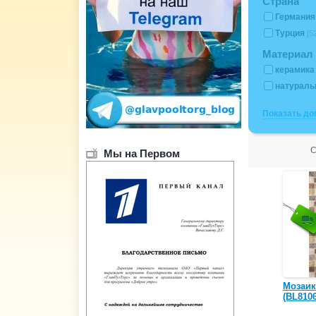
Страна
Германи
Турция
[5
Материал 
керамик
натураль
Показать д
С
Мы на Первом
Мозаик
(BL8106