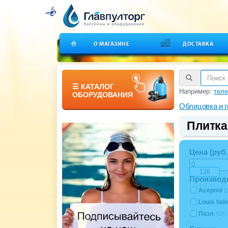
О МАГАЗИНЕ
ДОСТАВКА
☰ КАТАЛОГ
Например:
теле
ОБОРУДОВАНИЯ
Облицовка и 
Плитка
Цена (руб.
Производ
Acepool
[
Louis Val
Пазл
[53]