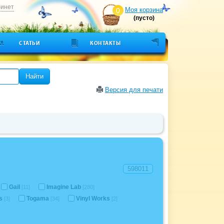
бинет
Моя корзина
0
(пусто)
СТАТЬИ
КОНТАКТЫ
Найти
Версия для печати
Gail
Imagine Lab
[11]
[280]
is
Togama
Vinyl Works
[3]
[34]
[2]