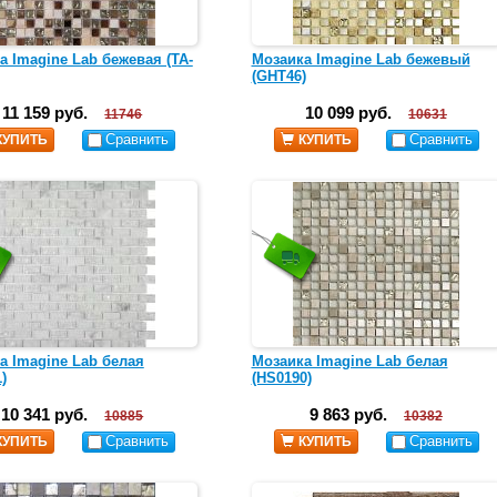
а Imagine Lab бежевая (TA-
Мозаика Imagine Lab бежевый
(GHT46)
11 159 руб.
10 099 руб.
11746
10631
Сравнить
Сравнить
КУПИТЬ
КУПИТЬ
а Imagine Lab белая
Мозаика Imagine Lab белая
)
(HS0190)
10 341 руб.
9 863 руб.
10885
10382
Сравнить
Сравнить
КУПИТЬ
КУПИТЬ