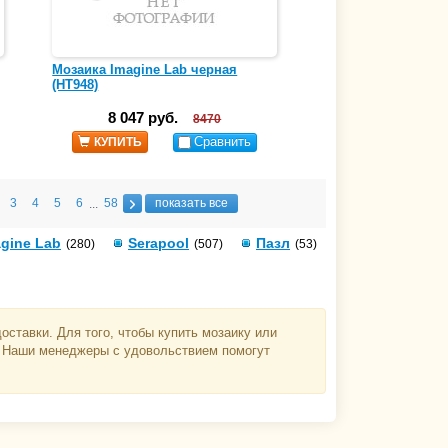
Мозаика Imagine Lab черная
(HT948)
8 047 руб.
8470
Сравнить
КУПИТЬ
3
4
5
6
58
показать все
...
gine Lab
Serapool
Пазл
(280)
(507)
(53)
ставки. Для того, чтобы купить мозаику или
3. Наши менеджеры с удовольствием помогут