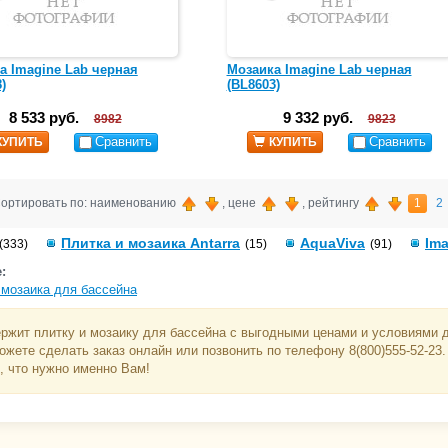
а Imagine Lab черная
Мозаика Imagine Lab черная
)
(BL8603)
8 533 руб.
9 332 руб.
8982
9823
Сравнить
Сравнить
КУПИТЬ
КУПИТЬ
ортировать по: наименованию
, цене
, рейтингу
1
2
Плитка и мозаика Antarra
AquaViva
Ima
(333)
(15)
(91)
:
 мозаика для бассейна
ржит плитку и мозаику для бассейна с выгодными ценами и условиями до
ожете сделать заказ онлайн или позвонить по телефону 8(800)555-52-2
, что нужно именно Вам!