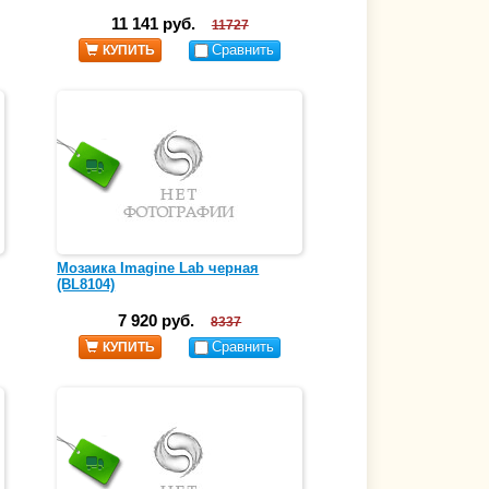
11 141 руб.
11727
Сравнить
КУПИТЬ
Мозаика Imagine Lab черная
(BL8104)
7 920 руб.
8337
Сравнить
КУПИТЬ