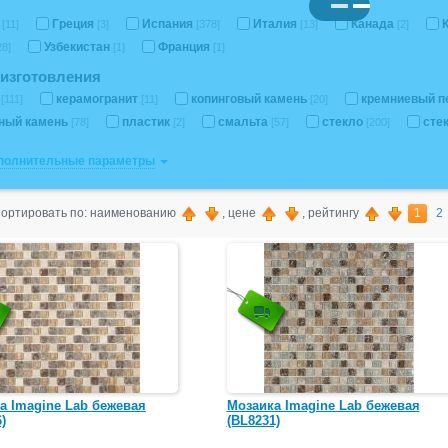
я
Греция
Испания
Италия
Канада
[11]
[3]
[378]
[13]
[2]
Узбекистан
Франция
28]
[1]
[1]
изготовления
а
керамогранит
копинговый камень
кремниевый п
[111]
[11]
[20]
ный камень
пластик
смальта
стекло
сте
[78]
[2]
[57]
[200]
ополнительные параметры
ортировать по: наименованию
, цене
, рейтингу
1
2
а Imagine Lab бежевая
Мозаика Imagine Lab бежевая
)
(BL8231)