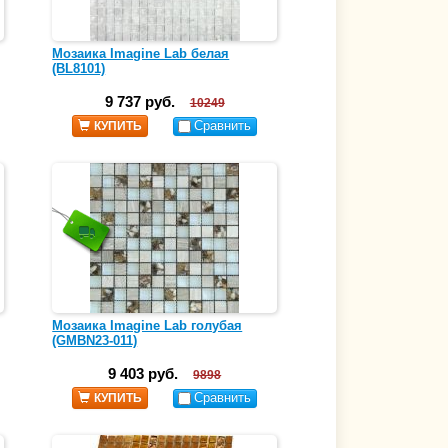
Мозаика Imagine Lab белая
(BL8101)
9 737 руб.
10249
Сравнить
КУПИТЬ
Мозаика Imagine Lab голубая
(GMBN23-011)
9 403 руб.
9898
Сравнить
КУПИТЬ