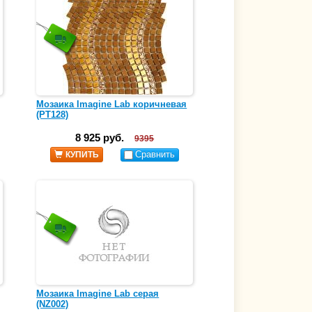
Мозаика Imagine Lab коричневая
(PT128)
8 925 руб.
9395
Сравнить
КУПИТЬ
Мозаика Imagine Lab серая
(NZ002)