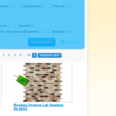
Китай
Португалия
Россия
[374]
[5]
[67]
есок
мрамор
[1]
[3]
кло, натуральный камень
фарфор
[29]
[873]
Сбросить
ПОДОБРАТЬ
3
4
5
6
58
показать все
...
Мозаика Imagine Lab бежевая
(BL8602)