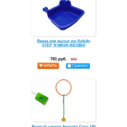
Ванна для мытья ног Kokido
STEP 'N WASH (K672BU)
791 руб.
833
Сравнить
КУПИТЬ
Водный слалом Aqquatix Circo 150