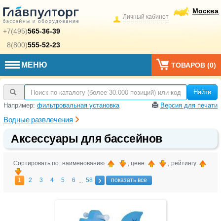
Москва
Личный кабинет
+7(495)
565-36-39
8(800)
555-52-23
МЕНЮ
ТОВАРОВ (
0
)
Найти
Например:
фильтровальная установка
Версия для печати
Водные развлечения
Аксессуары для бассейнов
Сортировать по: наименованию
, цене
, рейтингу
1
2
3
4
5
6
58
показать все
...