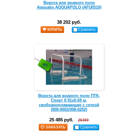
Ворота для водного поло
Aqquatix AQQUAPOLO (AFU0510)
38 202 руб.
Сравнить
КУПИТЬ
Ворота для водного поло ПТК-
Спорт 0,91х0,69 м,
свободноплавающие с сеткой
(008-0002/008-0202)
25 485 руб.
26300
Сравнить
ЗАКАЗАТЬ