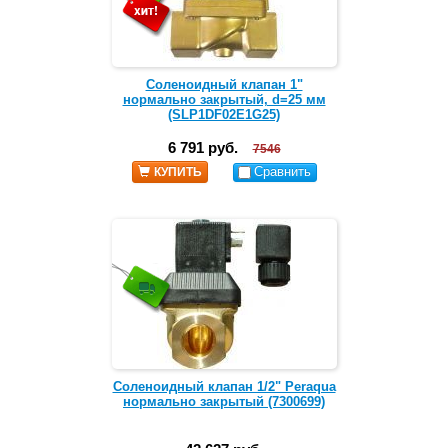
Соленоидный клапан 1"
нормально закрытый, d=25 мм
(SLP1DF02E1G25)
6 791 руб.
7546
Сравнить
КУПИТЬ
Соленоидный клапан 1/2" Peraqua
нормально закрытый (7300699)