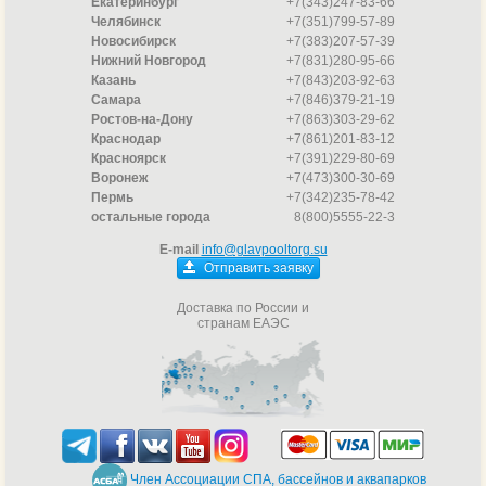
Екатеринбург
+7(343)247-83-66
Челябинск
+7(351)799-57-89
Новосибирск
+7(383)207-57-39
Нижний Новгород
+7(831)280-95-66
Казань
+7(843)203-92-63
Самара
+7(846)379-21-19
Ростов-на-Дону
+7(863)303-29-62
Краснодар
+7(861)201-83-12
Красноярск
+7(391)229-80-69
Воронеж
+7(473)300-30-69
Пермь
+7(342)235-78-42
остальные города
8(800)5555-22-3
E-mail
info@glavpooltorg.su
Отправить заявку
Доставка по России и
странам ЕАЭС
Член Ассоциации СПА, бассейнов и аквапарков