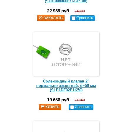
(S101008460E/T-GP108)
22 939 руб.
24089
Сравнить
ЗАКАЗАТЬ
Соленоидный клапан 2"
нормально закрытый, d=50 мм
(SLP1DF02E1K50)
19 656 руб.
21840
Сравнить
КУПИТЬ