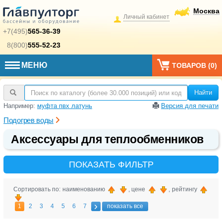
Москва
Личный кабинет
+7(495)
565-36-39
8(800)
555-52-23
МЕНЮ
ТОВАРОВ (
0
)
Найти
Например:
муфта пвх латунь
Версия для печати
Подогрев воды
Аксессуары для теплообменников
ПОКАЗАТЬ ФИЛЬТР
Сортировать по: наименованию
, цене
, рейтингу
1
2
3
4
5
6
7
показать все