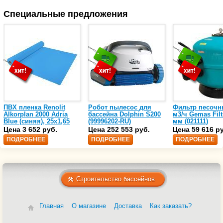
Специальные предложения
ПВХ пленка Renolit
Робот пылесос для
Фильтр песочн
Alkorplan 2000 Adria
бассейна Dolphin S200
м3/ч Gemas Filt
Blue (синяя), 25х1,65
(99996202-RU)
мм (021111)
(35216203)
Цена 3 652 руб.
Цена 252 553 руб.
Цена 59 616 р
ПОДРОБНЕЕ
ПОДРОБНЕЕ
ПОДРОБНЕЕ
Строительство бассейнов
Главная
О магазине
Доставка
Как заказать?