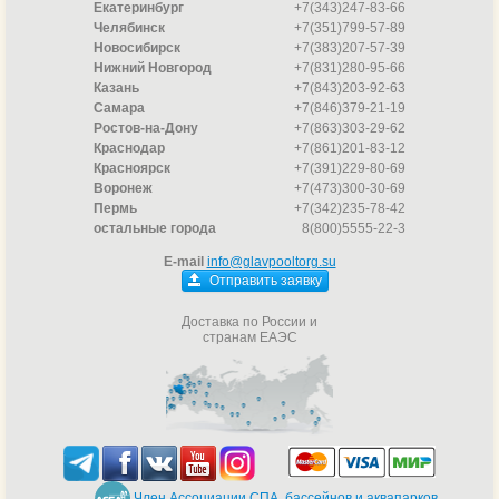
Екатеринбург
+7(343)247-83-66
Челябинск
+7(351)799-57-89
Новосибирск
+7(383)207-57-39
Нижний Новгород
+7(831)280-95-66
Казань
+7(843)203-92-63
Самара
+7(846)379-21-19
Ростов-на-Дону
+7(863)303-29-62
Краснодар
+7(861)201-83-12
Красноярск
+7(391)229-80-69
Воронеж
+7(473)300-30-69
Пермь
+7(342)235-78-42
остальные города
8(800)5555-22-3
E-mail
info@glavpooltorg.su
Отправить заявку
Доставка по России и
странам ЕАЭС
Член Ассоциации СПА, бассейнов и аквапарков