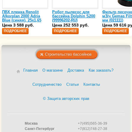
ПВХ пленка Renolit
Робот пылесос для
Фильтр песочн
Alkorplan 2000 Adria
бассейна Dolphin S200
м3/ч Gemas Filt
Blue (синяя), 25х1,65
(99996202-RU)
мм (021111)
(35216203)
Цена 3 588 руб.
Цена 252 553 руб.
Цена 59 616 р
ПОДРОБНЕЕ
ПОДРОБНЕЕ
ПОДРОБНЕЕ
Строительство бассейнов
Главная
О магазине
Доставка
Как заказать?
Сотрудничество
Статьи
Контакты
© Защита авторских прав
Москва
+7(495)565-36-39
Санкт-Петербург
+7(812)748-27-38