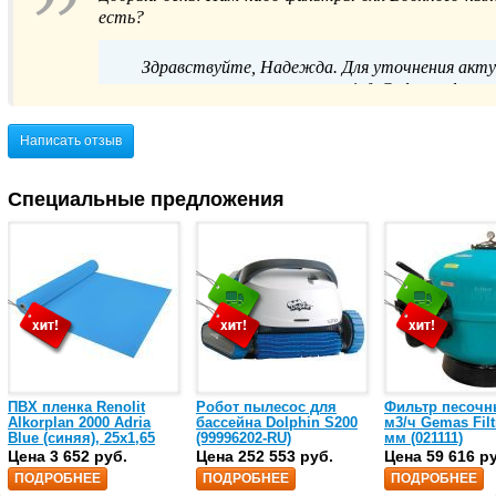
есть?
Здравствуйте, Надежда. Для уточнения акт
отправить запрос нам почту info@glavpooltorg.s
Написать отзыв
Специальные предложения
ПВХ пленка Renolit
Робот пылесос для
Фильтр песочн
Alkorplan 2000 Adria
бассейна Dolphin S200
м3/ч Gemas Filt
Blue (синяя), 25х1,65
(99996202-RU)
мм (021111)
(35216203)
Цена 3 652 руб.
Цена 252 553 руб.
Цена 59 616 р
ПОДРОБНЕЕ
ПОДРОБНЕЕ
ПОДРОБНЕЕ