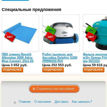
Специальные предложения
ПВХ пленка Renolit
Робот пылесос для
Фильтр песочн
Alkorplan 2000 Adria
бассейна Dolphin S200
м3/ч Gemas Filt
Blue (синяя), 25х1,65
(99996202-RU)
мм (021111)
(35216203)
Цена 3 652 руб.
Цена 252 553 руб.
Цена 59 616 р
ПОДРОБНЕЕ
ПОДРОБНЕЕ
ПОДРОБНЕЕ
Строительство бассейнов
Главная
О магазине
Доставка
Как заказать?