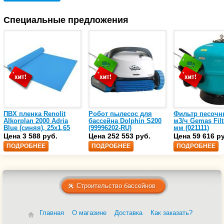
Специальные предложения
ПВХ пленка Renolit
Робот пылесос для
Фильтр песочн
Alkorplan 2000 Adria
бассейна Dolphin S200
м3/ч Gemas Filt
Blue (синяя), 25х1,65
(99996202-RU)
мм (021111)
(35216203)
Цена 3 588 руб.
Цена 252 553 руб.
Цена 59 616 р
ПОДРОБНЕЕ
ПОДРОБНЕЕ
ПОДРОБНЕЕ
Строительство бассейнов
Главная
О магазине
Доставка
Как заказать?