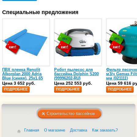
Специальные предложения
ПВХ пленка Renolit
Робот пылесос для
Фильтр песочн
Alkorplan 2000 Adria
бассейна Dolphin S200
м3/ч Gemas Filt
Blue (синяя), 25х1,65
(99996202-RU)
мм (021111)
(35216203)
Цена 3 652 руб.
Цена 252 553 руб.
Цена 59 616 р
ПОДРОБНЕЕ
ПОДРОБНЕЕ
ПОДРОБНЕЕ
Строительство бассейнов
Главная
О магазине
Доставка
Как заказать?