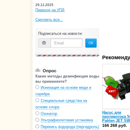
29.12.2025
Переход на УПД
Смотреть все...
Подписаться на новости:
OK
Рекоменду
Опрос
Какие методы дезинфекции воды
вы применяете?
Ионизация на основе меди и
серебра
Специальные средства на
основе хлора
Насос для
Озонатор
противотока 54
Ультрафиолетовая установка
Pahlen JET SW
без электропак
166 268 руб.
Перекись водорода (пергидроль)
кВт, 60 Гц, 380