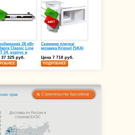
ообменник 28 кВт
Скиммер плитка/
Осушитель воздуха
apra Classic Line
мозаика Kripsol (SKA)
4,17 л/ч DanVex DEH-
T 24, корпус и
1000wp, 500 м3/ч
аль нержавеющая
 37 325 руб.
Цена 7 718 руб.
Цена 350 000 руб.
 AISI-316 (10 01
РОБНЕЕ
ПОДРОБНЕЕ
ПОДРОБНЕЕ
Строительство бассейнов
ских прав
8
Доставка по России и
9
странам ЕАЭС
6
9
2
9