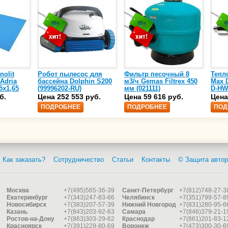
nolit
Робот пылесос для
Фильтр песочный 8
Тепл
 Adria
бассейна Dolphin S200
м3/ч Gemas Filtrex 450
Max D
5х1,65
(99996202-RU)
мм (021111)
D-HW
спир
б.
Цена 252 553 руб.
Цена 59 616 руб.
Цена
сталь
ПОДРОБНЕЕ
ПОДРОБНЕЕ
ПОД
25)
Как заказать?
Сотрудничество
Статьи
Контакты
© Защита автор
Москва
+7(495)565-36-39
Санкт-Петербург
+7(812)748-27-3
Екатеринбург
+7(343)247-83-66
Челябинск
+7(351)799-57-8
Новосибирск
+7(383)207-57-39
Нижний Новгород
+7(831)280-95-6
Казань
+7(843)203-92-63
Самара
+7(846)379-21-1
Ростов-на-Дону
+7(863)303-29-62
Краснодар
+7(861)201-83-1
Красноярск
+7(391)229-80-69
Воронеж
+7(473)300-30-6