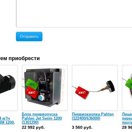
Отправить
ем приобрести
Блок пневмопуска
Пневмокнопка Pahlen
Лице
 м³/ч
Pahlen Jet Swim 1200
(122400/636000)
пере
IM 1200,
(1301290)
прот
ета 2,2
Jet 
22 992 руб.
3 560 руб.
28 9
 В
(1219