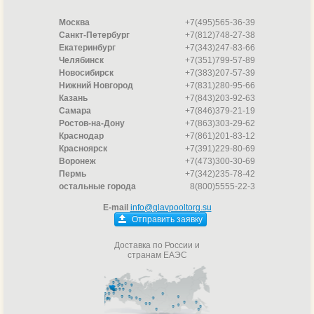
Москва
+7(495)565-36-39
Санкт-Петербург
+7(812)748-27-38
Екатеринбург
+7(343)247-83-66
Челябинск
+7(351)799-57-89
Новосибирск
+7(383)207-57-39
Нижний Новгород
+7(831)280-95-66
Казань
+7(843)203-92-63
Самара
+7(846)379-21-19
Ростов-на-Дону
+7(863)303-29-62
Краснодар
+7(861)201-83-12
Красноярск
+7(391)229-80-69
Воронеж
+7(473)300-30-69
Пермь
+7(342)235-78-42
остальные города
8(800)5555-22-3
E-mail
info@glavpooltorg.su
Отправить заявку
Доставка по России и
странам ЕАЭС