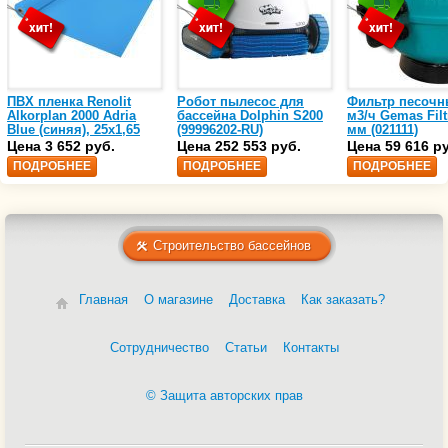
ПВХ пленка Renolit
Робот пылесос для
Фильтр песочн
Alkorplan 2000 Adria
бассейна Dolphin S200
м3/ч Gemas Filt
Blue (синяя), 25х1,65
(99996202-RU)
мм (021111)
(35216203)
Цена 3 652 руб.
Цена 252 553 руб.
Цена 59 616 р
ПОДРОБНЕЕ
ПОДРОБНЕЕ
ПОДРОБНЕЕ
Строительство бассейнов
Главная
О магазине
Доставка
Как заказать?
Сотрудничество
Статьи
Контакты
© Защита авторских прав