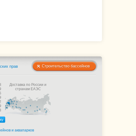
Строительство бассейнов
ских прав
8
Доставка по России и
9
странам ЕАЭС
6
9
2
9
3
ку
ейнов и аквапарков