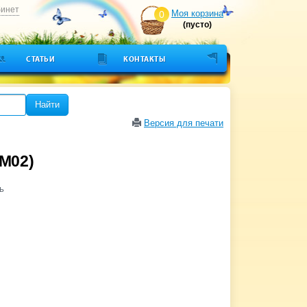
бинет
Моя корзина
0
(пусто)
СТАТЬИ
КОНТАКТЫ
Найти
Версия для печати
LM02)
ь