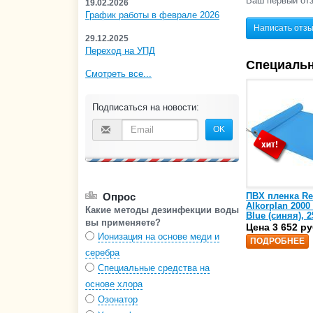
Ваш первый отз
19.02.2026
График работы в феврале 2026
Написать отз
29.12.2025
Переход на УПД
Специаль
Смотреть все...
Подписаться на новости:
OK
Опрос
ПВХ пленка Re
Alkorplan 2000
Какие методы дезинфекции воды
Blue (синяя), 2
вы применяете?
(35216203)
Цена 3 652 ру
Ионизация на основе меди и
ПОДРОБНЕЕ
серебра
Специальные средства на
основе хлора
Озонатор