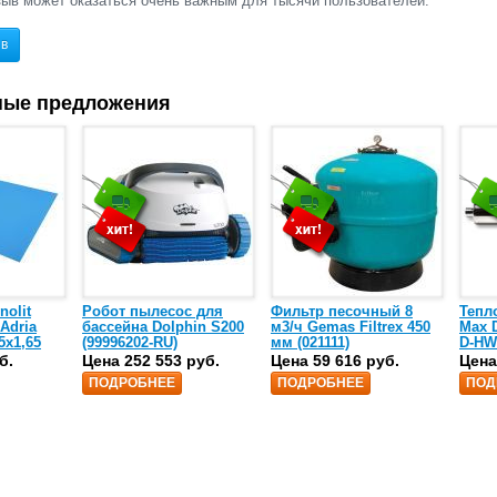
ыв может оказаться очень важным для тысячи пользователей.
ыв
ные предложения
nolit
Робот пылесос для
Фильтр песочный 8
Тепл
 Adria
бассейна Dolphin S200
м3/ч Gemas Filtrex 450
Max D
5х1,65
(99996202-RU)
мм (021111)
D-HW
спир
б.
Цена 252 553 руб.
Цена 59 616 руб.
Цена
сталь
ПОДРОБНЕЕ
ПОДРОБНЕЕ
ПОД
25)