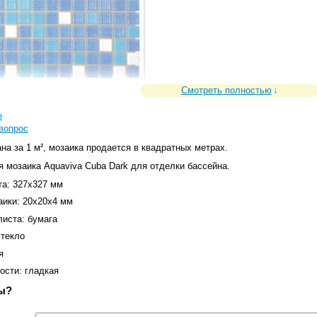
Смотреть полностью
е
вопрос
на за 1 м², мозаика продается в квадратных метрах.
я мозаика
Aquaviva Cuba Dark
для отделки бассейна.
та: 327x327 мм
аики: 20x20х4 мм
листа: бумага
стекло
я
ости: гладкая
ы?