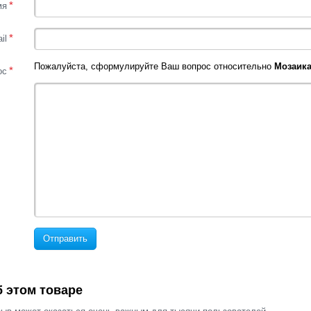
*
мя
*
il
Пожалуйста, сформулируйте Ваш вопрос относительно
Мозаика
*
ос
Отправить
 этом товаре