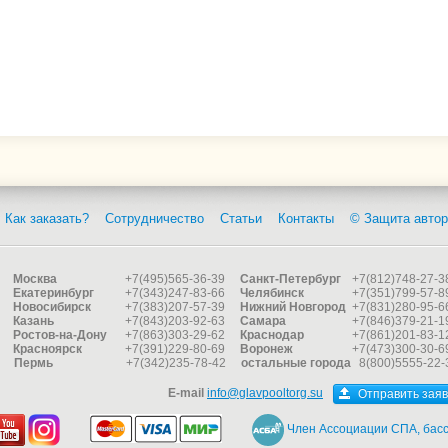
Как заказать?
Сотрудничество
Статьи
Контакты
© Защита автор
Москва
+7(495)565-36-39
Санкт-Петербург
+7(812)748-27-3
Екатеринбург
+7(343)247-83-66
Челябинск
+7(351)799-57-8
Новосибирск
+7(383)207-57-39
Нижний Новгород
+7(831)280-95-6
Казань
+7(843)203-92-63
Самара
+7(846)379-21-1
Ростов-на-Дону
+7(863)303-29-62
Краснодар
+7(861)201-83-1
Красноярск
+7(391)229-80-69
Воронеж
+7(473)300-30-6
Пермь
+7(342)235-78-42
остальные города
8(800)5555-22-
E-mail
info@glavpooltorg.su
Отправить заяв
Член Ассоциации СПА, басс