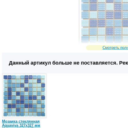
Смотреть пол
2342814
Сравнить
Код товара:
Данный артикул больше не поставляется. Ре
Мозаика стеклянная
Aquaviva 327x327 мм