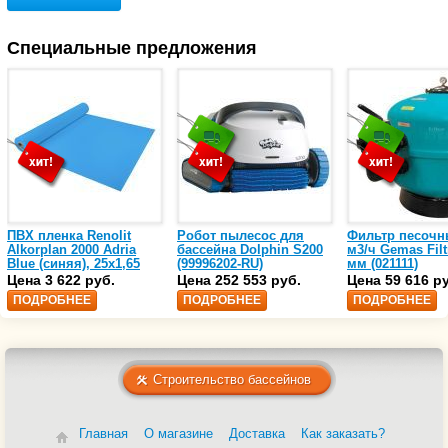
Специальные предложения
ПВХ пленка Renolit
Робот пылесос для
Фильтр песочн
Alkorplan 2000 Adria
бассейна Dolphin S200
м3/ч Gemas Filt
Blue (синяя), 25х1,65
(99996202-RU)
мм (021111)
(35216203)
Цена 3 622 руб.
Цена 252 553 руб.
Цена 59 616 р
ПОДРОБНЕЕ
ПОДРОБНЕЕ
ПОДРОБНЕЕ
Строительство бассейнов
Главная
О магазине
Доставка
Как заказать?