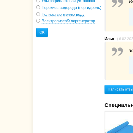
Ультрафиолетовая установка
В
Перекись водорода (пергидроль)
Полностью меняю воду
Электролизер/Хлоргенератор
OK
Илья
( 6.02.20
З
Написать отз
Специаль