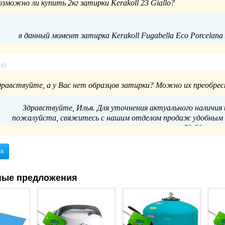
озможно ли купить 2кг затирки Kerakoll 23 Giallo?
в данный момент затирка Kerakoll Fugabella Eco Porcelana 
Для подбора аналогичной продукции или уточнения сроков пос
24)
дравствуйте, а у Вас нет образцов затирки? Можно их преобре
по телефону 8 (800) 55
Здравствуйте, Илья. Для уточнения актуального наличия
пожалуйста, свяжитесь с нашим отделом продаж удобным дл
52-23 или п
ыв
ные предложения