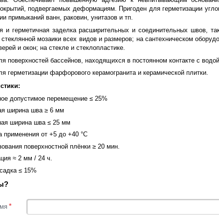
окрытий, подвергаемых деформациям. Пригоден для герметизации угловы
ии примыканий ванн, раковин, унитазов и тп.
я и герметичная заделка расширительных и соединительных швов, так
, стеклянной мозаики всех видов и размеров; на сантехническом обору
верей и окон; на стекле и стеклопластике.
я поверхностей бассейнов, находящихся в постоянном контакте с водой
ля герметизации фарфорового керамогранита и керамической плитки.
стики:
ое допустимое перемещение ≤ 25%
я ширина шва ≥ 6 мм
ая ширина шва ≤ 25 мм
 применения от +5 до +40 °C
ования поверхностной плёнки ≥ 20 мин.
ция ≈ 2 мм / 24 ч.
садка ≤ 15%
ы?
*
мя