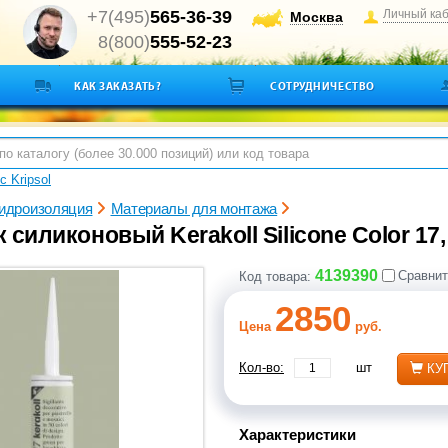
+7(495)
565-36-39
Личный ка
Москва
8(800)
555-52-23
КАК ЗАКАЗАТЬ?
СОТРУДНИЧЕСТВО
с Kripsol
гидроизоляция
Материалы для монтажа
 силиконовый Kerakoll Silicone Color 17,
4139390
Сравнит
Код товара:
2850
Цена
руб.
Кол-во:
шт
КУ
Характеристики