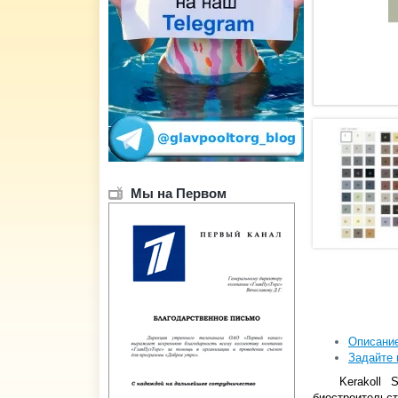
Мы на Первом
Описани
Задайте 
Kerakoll 
биостроительс