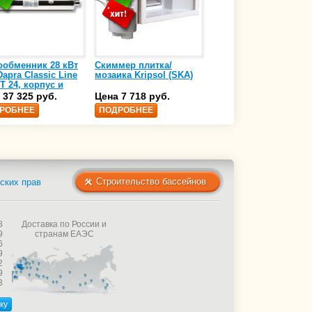
ообменник 28 кВт
Скиммер плитка/
Осушитель воздуха
apra Classic Line
мозаика Kripsol (SKA)
4,17 л/ч DanVex DEH-
T 24, корпус и
1000wp, 500 м3/ч
аль нержавеющая
 37 325 руб.
Цена 7 718 руб.
Цена 350 000 руб.
 AISI-316 (10 01
РОБНЕЕ
ПОДРОБНЕЕ
ПОДРОБНЕЕ
Строительство бассейнов
ских прав
8
Доставка по России и
9
странам ЕАЭС
6
9
2
9
3
ку