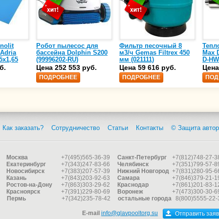
nolit
Робот пылесос для
Фильтр песочный 8
Тепл
 Adria
бассейна Dolphin S200
м3/ч Gemas Filtrex 450
Max D
5х1,65
(99996202-RU)
мм (021111)
D-HW
спир
б.
Цена 252 553 руб.
Цена 59 616 руб.
Цена
сталь
ПОДРОБНЕЕ
ПОДРОБНЕЕ
ПОД
25)
Как заказать?
Сотрудничество
Статьи
Контакты
© Защита автор
Москва
+7(495)565-36-39
Санкт-Петербург
+7(812)748-27-3
Екатеринбург
+7(343)247-83-66
Челябинск
+7(351)799-57-8
Новосибирск
+7(383)207-57-39
Нижний Новгород
+7(831)280-95-6
Казань
+7(843)203-92-63
Самара
+7(846)379-21-1
Ростов-на-Дону
+7(863)303-29-62
Краснодар
+7(861)201-83-1
Красноярск
+7(391)229-80-69
Воронеж
+7(473)300-30-6
Пермь
+7(342)235-78-42
остальные города
8(800)5555-22-
E-mail
info@glavpooltorg.su
Отправить заяв