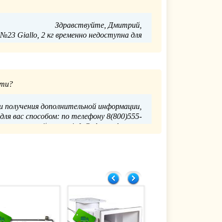
Здравствуйте, Дмитрий,
№23 Giallo, 2 кг временно недоступна для
заказа.
тупления рекомендуем обратиться в отдел
продаж:
сти?
5-52-23 или по почте info@glavpooltorg.su
Главпулторг
 и получения дополнительной информации,
4.06.2025
я вас способом: по телефону 8(800)555-
о электронной почте info@glavpooltorg.su.
Главпулторг
7.02.2024