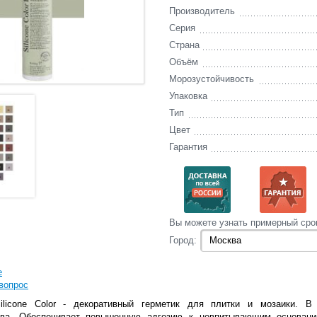
Производитель
Серия
Страна
Объём
Морозустойчивость
Упаковка
Тип
Цвет
Гарантия
Вы‌ можете‌ узнать‌ примерный сро
Город:
е
вопрос
Silicone Color - декоративный герметик для плитки и мозаики. 
тва. Обеспечивает повышенную адгезию к невпитывающим основания