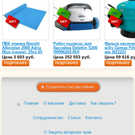
ПВХ пленка Renolit
Робот пылесос для
Фильтр песочн
Alkorplan 2000 Adria
бассейна Dolphin S200
м3/ч Gemas Filt
Blue (синяя), 25х1,65
(99996202-RU)
мм (021111)
(35216203)
Цена 3 603 руб.
Цена 252 553 руб.
Цена 59 616 р
ПОДРОБНЕЕ
ПОДРОБНЕЕ
ПОДРОБНЕЕ
Строительство бассейнов
Главная
О магазине
Доставка
Как заказать?
Сотрудничество
Статьи
Контакты
© Защита авторских прав