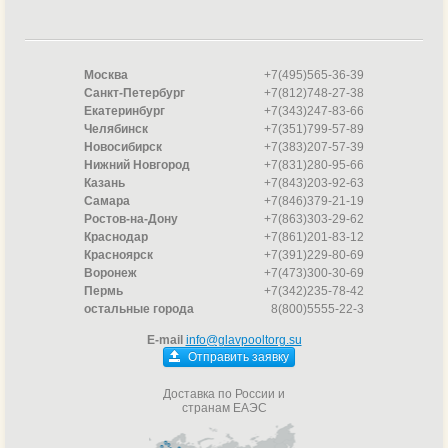
Москва
+7(495)565-36-39
Санкт-Петербург
+7(812)748-27-38
Екатеринбург
+7(343)247-83-66
Челябинск
+7(351)799-57-89
Новосибирск
+7(383)207-57-39
Нижний Новгород
+7(831)280-95-66
Казань
+7(843)203-92-63
Самара
+7(846)379-21-19
Ростов-на-Дону
+7(863)303-29-62
Краснодар
+7(861)201-83-12
Красноярск
+7(391)229-80-69
Воронеж
+7(473)300-30-69
Пермь
+7(342)235-78-42
остальные города
8(800)5555-22-3
E-mail
info@glavpooltorg.su
Отправить заявку
Доставка по России и
странам ЕАЭС