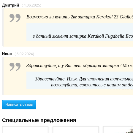
Дмитрий
( 4.06.2025)
Возможно ли купить 2кг затирки Kerakoll 23 Giallo
в данный момент затирка Kerakoll Fugabella Eco 
Для подбора аналогичной продукции или уточ
Илья
( 6.02.2024)
Здравствуйте, а у Вас нет образцов затирки? Мож
по телефону
Здравствуйте, Илья. Для уточнения актуальног
пожалуйста, свяжитесь с нашим отдел
8(800)555-5
Написать отзыв
Специальные предложения