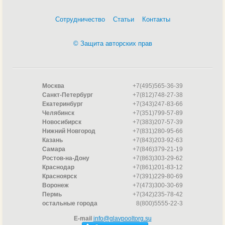
Сотрудничество
Статьи
Контакты
© Защита авторских прав
Москва
+7(495)565-36-39
Санкт-Петербург
+7(812)748-27-38
Екатеринбург
+7(343)247-83-66
Челябинск
+7(351)799-57-89
Новосибирск
+7(383)207-57-39
Нижний Новгород
+7(831)280-95-66
Казань
+7(843)203-92-63
Самара
+7(846)379-21-19
Ростов-на-Дону
+7(863)303-29-62
Краснодар
+7(861)201-83-12
Красноярск
+7(391)229-80-69
Воронеж
+7(473)300-30-69
Пермь
+7(342)235-78-42
остальные города
8(800)5555-22-3
E-mail
info@glavpooltorg.su