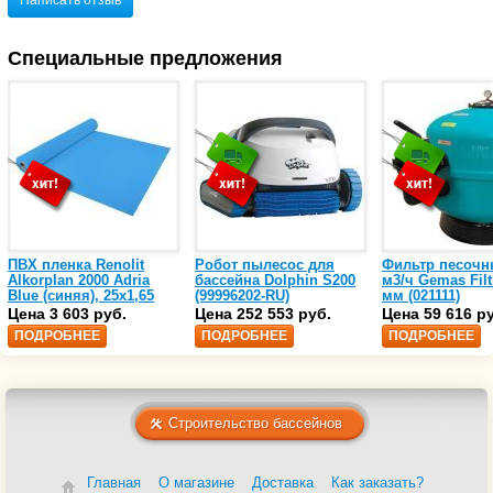
Специальные предложения
ПВХ пленка Renolit
Робот пылесос для
Фильтр песочн
Alkorplan 2000 Adria
бассейна Dolphin S200
м3/ч Gemas Filt
Blue (синяя), 25х1,65
(99996202-RU)
мм (021111)
(35216203)
Цена 3 603 руб.
Цена 252 553 руб.
Цена 59 616 р
ПОДРОБНЕЕ
ПОДРОБНЕЕ
ПОДРОБНЕЕ
Строительство бассейнов
Главная
О магазине
Доставка
Как заказать?