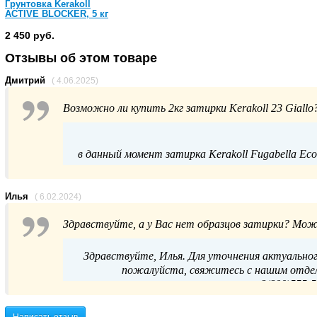
Грунтовка Kerakoll
ACTIVE BLOCKER, 5 кг
2 450 руб.
Отзывы об этом товаре
Дмитрий
( 4.06.2025)
Возможно ли купить 2кг затирки Kerakoll 23 Giallo
в данный момент затирка Kerakoll Fugabella Eco 
Для подбора аналогичной продукции или уточ
Илья
( 6.02.2024)
Здравствуйте, а у Вас нет образцов затирки? Мож
по телефону
Здравствуйте, Илья. Для уточнения актуальног
пожалуйста, свяжитесь с нашим отдел
8(800)555-5
Написать отзыв