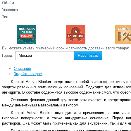
Объём
Упаковка
Тип
Вы‌ можете‌ узнать‌ примерный срок и стоимость‌ доставки этого товара:
Город:
Рассчитать
Описание
Задайте вопрос
Kerakoll Active Blocker представляет собой высокоэффективную
защиты различных впитывающих оснований. Подходит для использован
ангидрита. В составе содержится высокое содержание смол, что обес
Основная функция данной грунтовки заключается в предотвраще
между цементными материалами и гипсом.
Kerakoll Active Blocker подходит для применения на впитыва
гипсовые поверхности, а также ангидритные основания. Перед н
растворов. Она может быть применена как для внутренних, так и для н
Грунтовка совместима с минеральными гидроизоляционными раств