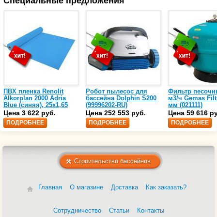
Специальные предложения
ПВХ пленка Renolit
Робот пылесос для
Фильтр песочн
Alkorplan 2000 Adria
бассейна Dolphin S200
м3/ч Gemas Filt
Blue (синяя), 25х1,65
(99996202-RU)
мм (021111)
(35216203)
Цена 3 622 руб.
Цена 252 553 руб.
Цена 59 616 р
ПОДРОБНЕЕ
ПОДРОБНЕЕ
ПОДРОБНЕЕ
Строительство бассейнов
Главная
О магазине
Доставка
Как заказать?
Сотрудничество
Статьи
Контакты