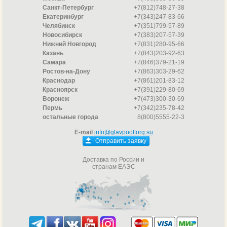
Санкт-Петербург
+7(812)748-27-38
Екатеринбург
+7(343)247-83-66
Челябинск
+7(351)799-57-89
Новосибирск
+7(383)207-57-39
Нижний Новгород
+7(831)280-95-66
Казань
+7(843)203-92-63
Самара
+7(846)379-21-19
Ростов-на-Дону
+7(863)303-29-62
Краснодар
+7(861)201-83-12
Красноярск
+7(391)229-80-69
Воронеж
+7(473)300-30-69
Пермь
+7(342)235-78-42
остальные города
8(800)5555-22-3
E-mail
info@glavpooltorg.su
Отправить заявку
Доставка по России и
странам ЕАЭС