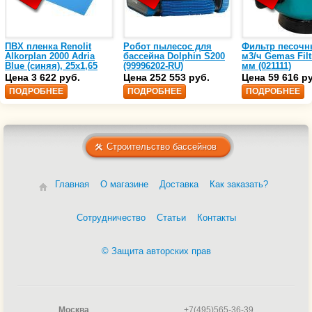
ПВХ пленка Renolit
Робот пылесос для
Фильтр песочн
Alkorplan 2000 Adria
бассейна Dolphin S200
м3/ч Gemas Filt
Blue (синяя), 25х1,65
(99996202-RU)
мм (021111)
(35216203)
Цена 3 622 руб.
Цена 252 553 руб.
Цена 59 616 р
ПОДРОБНЕЕ
ПОДРОБНЕЕ
ПОДРОБНЕЕ
Строительство бассейнов
Главная
О магазине
Доставка
Как заказать?
Сотрудничество
Статьи
Контакты
© Защита авторских прав
Москва
+7(495)565-36-39