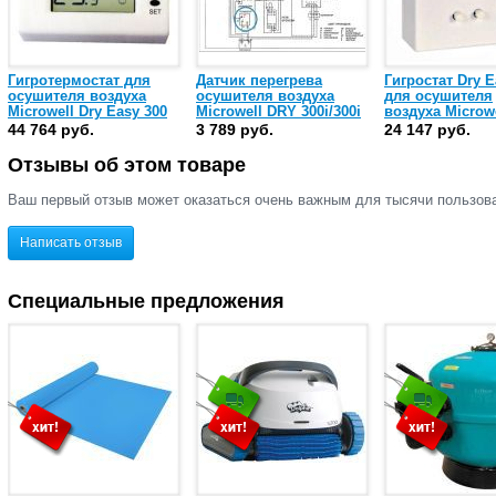
Гигротермостат для
Датчик перегрева
Гигростат Dry E
осушителя воздуха
осушителя воздуха
для осушителя
Microwell Dry Easy 300
Microwell DRY 300i/300i
воздуха Microwe
Silver
300i
44 764 руб.
3 789 руб.
24 147 руб.
Отзывы об этом товаре
Ваш первый отзыв может оказаться очень важным для тысячи пользов
Написать отзыв
Специальные предложения