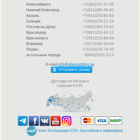
Новосибирск
+7(383)207-57-39
Нижний Новгород
+7(831)280-95-66
Казань
+7(843)203-92-63
Самара
+7(846)379-21-19
Ростов-на-Дону
+7(863)303-29-62
Краснодар
+7(861)201-83-12
Красноярск
+7(391)229-80-69
Воронеж
+7(473)300-30-69
Пермь
+7(342)235-78-42
остальные города
8(800)5555-22-3
E-mail
info@glavpooltorg.su
Отправить заявку
Доставка по России и
странам ЕАЭС
Член Ассоциации СПА, бассейнов и аквапарков