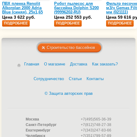
ПВХ пленка Renolit
Робот пылесос для
Фильтр песочн
Alkorplan 2000 Adria
бассейна Dolphin S200
м3/ч Gemas Filt
Blue (синяя), 25х1,65
(99996202-RU)
мм (021111)
(35216203)
Цена 3 622 руб.
Цена 252 553 руб.
Цена 59 616 р
ПОДРОБНЕЕ
ПОДРОБНЕЕ
ПОДРОБНЕЕ
Строительство бассейнов
Главная
О магазине
Доставка
Как заказать?
Сотрудничество
Статьи
Контакты
© Защита авторских прав
Москва
+7(495)565-36-39
Санкт-Петербург
+7(812)748-27-38
Екатеринбург
+7(343)247-83-66
Челябинск
+7(351)799-57-89