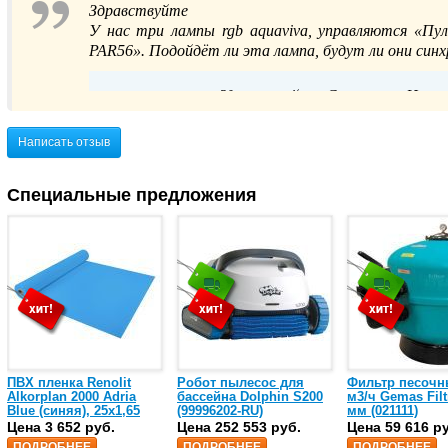
Здравствуйте
У нас три лампы rgb aquaviva, управляются «Пул
PAR56». Подойдёт ли эта лампа, будут ли они син
Здравствуйте, Станислав Цыгано
дополнительной информации, пожалуйста, св
способом: по телефону 8(800)555-5
Написать отзыв
Специальные предложения
ПВХ пленка Renolit
Робот пылесос для
Фильтр песочн
Alkorplan 2000 Adria
бассейна Dolphin S200
м3/ч Gemas Filt
Blue (синяя), 25х1,65
(99996202-RU)
мм (021111)
(35216203)
Цена 3 652 руб.
Цена 252 553 руб.
Цена 59 616 р
ПОДРОБНЕЕ
ПОДРОБНЕЕ
ПОДРОБНЕЕ