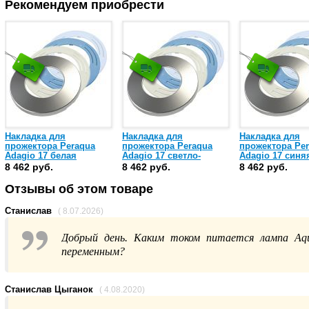
Рекомендуем приобрести
Накладка для
Накладка для
Накладка для
прожектора Peraqua
прожектора Peraqua
прожектора Pe
Adagio 17 белая
Adagio 17 светло-
Adagio 17 синя
(74402)
голубая (74403)
(74404)
8 462 руб.
8 462 руб.
8 462 руб.
Отзывы об этом товаре
Станислав
( 8.07.2026)
Добрый день. Каким током питается лампа A
переменным?
Станислав Цыганок
( 4.08.2020)