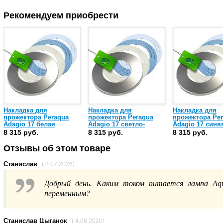
Рекомендуем приобрести
Накладка для
Накладка для
Накладка для
прожектора Peraqua
прожектора Peraqua
прожектора Pe
Adagio 17 белая
Adagio 17 светло-
Adagio 17 синя
(74402)
голубая (74403)
(74404)
8 315 руб.
8 315 руб.
8 315 руб.
Отзывы об этом товаре
Станислав
( 8.07.2026)
Добрый день. Каким током питается лампа A
переменным?
Станислав Цыганок
( 4.08.2020)