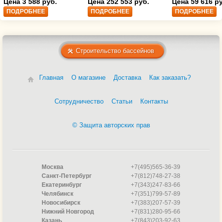
(35216203)
Цена 3 588 руб.
Цена 252 553 руб.
Цена 59 616 р
ПОДРОБНЕЕ
ПОДРОБНЕЕ
ПОДРОБНЕЕ
Строительство бассейнов
Главная
О магазине
Доставка
Как заказать?
Сотрудничество
Статьи
Контакты
© Защита авторских прав
Москва
+7(495)565-36-39
Санкт-Петербург
+7(812)748-27-38
Екатеринбург
+7(343)247-83-66
Челябинск
+7(351)799-57-89
Новосибирск
+7(383)207-57-39
Нижний Новгород
+7(831)280-95-66
Казань
+7(843)203-92-63