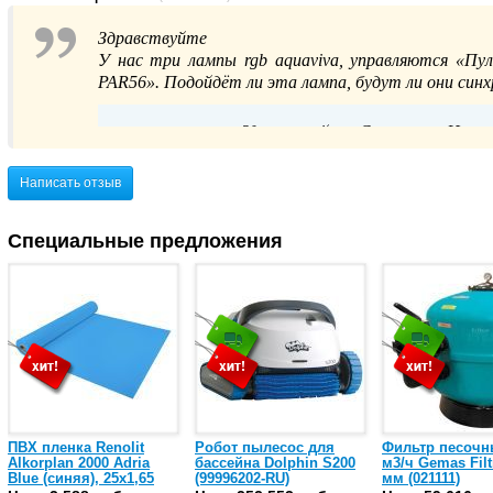
Здравствуйте
У нас три лампы rgb aquaviva, управляются «Пул
PAR56». Подойдёт ли эта лампа, будут ли они син
Здравствуйте, Станислав Цыгано
дополнительной информации, пожалуйста, св
способом: по телефону 8(800)555-5
Написать отзыв
Специальные предложения
ПВХ пленка Renolit
Робот пылесос для
Фильтр песочн
Alkorplan 2000 Adria
бассейна Dolphin S200
м3/ч Gemas Filt
Blue (синяя), 25х1,65
(99996202-RU)
мм (021111)