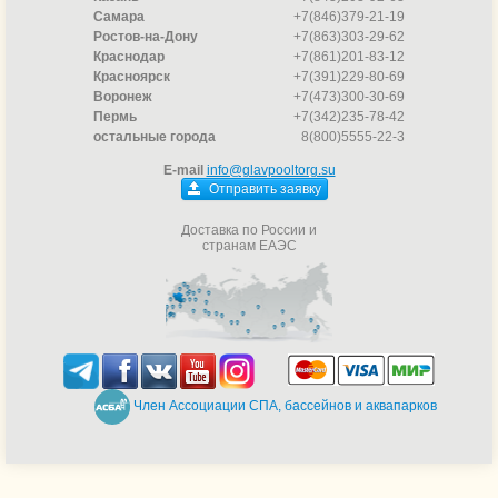
Самара
+7(846)379-21-19
Ростов-на-Дону
+7(863)303-29-62
Краснодар
+7(861)201-83-12
Красноярск
+7(391)229-80-69
Воронеж
+7(473)300-30-69
Пермь
+7(342)235-78-42
остальные города
8(800)5555-22-3
E-mail
info@glavpooltorg.su
Отправить заявку
Доставка по России и
странам ЕАЭС
Член Ассоциации СПА, бассейнов и аквапарков