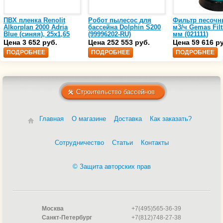
ПВХ пленка Renolit
Робот пылесос для
Фильтр песочн
Alkorplan 2000 Adria
бассейна Dolphin S200
м3/ч Gemas Filt
Blue (синяя), 25х1,65
(99996202-RU)
мм (021111)
(35216203)
Цена 3 652 руб.
Цена 252 553 руб.
Цена 59 616 р
ПОДРОБНЕЕ
ПОДРОБНЕЕ
ПОДРОБНЕЕ
Строительство бассейнов
Главная
О магазине
Доставка
Как заказать?
Сотрудничество
Статьи
Контакты
© Защита авторских прав
Москва
+7(495)565-36-39
Санкт-Петербург
+7(812)748-27-38