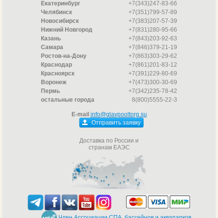
Екатеринбург
+7(343)247-83-66
Челябинск
+7(351)799-57-89
Новосибирск
+7(383)207-57-39
Нижний Новгород
+7(831)280-95-66
Казань
+7(843)203-92-63
Самара
+7(846)379-21-19
Ростов-на-Дону
+7(863)303-29-62
Краснодар
+7(861)201-83-12
Красноярск
+7(391)229-80-69
Воронеж
+7(473)300-30-69
Пермь
+7(342)235-78-42
остальные города
8(800)5555-22-3
E-mail
info@glavpooltorg.su
Отправить заявку
Доставка по России и
странам ЕАЭС
Член Ассоциации СПА, бассейнов и аквапарков