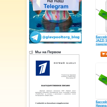
Бассей
JAZZI 
панеле
Мы на Первом
Бассей
Havana 