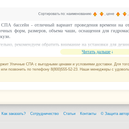
Сортировать по: наименованию
, цене
СПА бассейн - отличный вариант проведения времени на от
личных форм, размеров, объема чаши,
оснащения для гидрома
кузи.
ельно, рекомендуем обратить внимание на установки для дезин
очистки чаши бассейна, химию для бассейна, другие средства д
Читать дальше
тракционы, запчасти, стеновые закладные детали, прожекторы
дсветки, комплектующие, расходники, другое необходимое обор
ержит Уличные СПА с выгодными ценами и условиями доставки. Для тог
 или позвонить по телефону 8(800)555-52-23. Наши менеджеры с удовол
 магазине в наличии
бассейны и купели различных моделей и об
летворяющие самым изысканным запросам. На сайте размещена 
личных форм, расцветок, а также отделки.
ры компании Главпулторг готовы ответить на любые вопр
я по цене, размерам, условиям эксплуатации, характерис
мы оказываем в чате на сайте или Вы можете совершить звонок н
товара, сделать заказ и решить вопросы по оплате. Можно заказ
ите ответы на все вопросы.
Как заказать?
Сотрудничество
Статьи
Контакты
© Защита автор
 ваше внимание, что наша компания оказывает услуги по строит