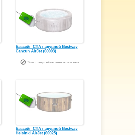
Бассейн СПА надувной Bestway
Cancun AirJet (60003)
Этот товар сейчас нельзя заказать
Бассейн СПА надувной Bestway
Helsinki AirJet (60025)