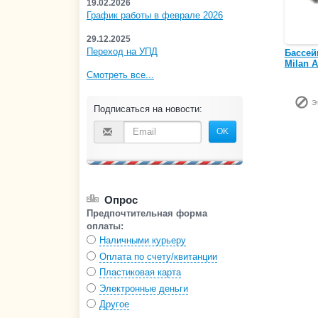
19.02.2026
График работы в феврале 2026
29.12.2025
Переход на УПД
Бассей
Milan A
Смотреть все...
Э
Подписаться на новости:
OK
Опрос
Предпочтительная форма
оплаты:
Наличными курьеру
Оплата по счету/квитанции
Пластиковая карта
Электронные деньги
Другое