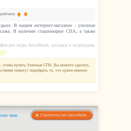
, рейтингу
дыхе. В нашем интернет-магазине - уличные
ссажа
. В наличии
стационарые СПА, а также
фекции воды бассейнов, насадки к водопадам,
ля ухода, насосы, фильтры, форсунки, фитинги,
. гидроизоляционные материалы, ПВХ пленка,
удование, принадлежности и аксессуары.
о, чтобы купить Уличные СПА, Вы можете сделать
ьствием помогут подобрать то, что нужно именно
ъема, бассейны с противотоком, бассейны для
полная информация по широкому ассортименту
осы, помочь выбрать нужный вам комплект
тикам, набору опций. Консультации нашим
а телефон 8(800) 555-52-23, выяснить наличие
ать обратный звонок, мы свяжемся с вами и вы
Строительство бассейнов
ских прав
ельству бассейнов от проектирования до сдачи