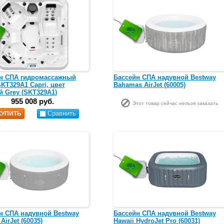
н СПА гидромассажный
Бассейн СПА надувной Bestway
SKT329A1 Capri, цвет
Bahamas AirJet (60005)
й Grey (SKT329A1)
955 008 руб.
Этот товар сейчас нельзя заказать
Сравнить
КУПИТЬ
н СПА надувной Bestway
Бассейн СПА надувной Bestway
AirJet (60035)
Hawaii HydroJet Pro (60031)