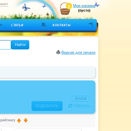
бинет
Моя корзина
0
(пусто)
СТАТЬИ
КОНТАКТЫ
Найти
Версия для печати
Сбросить
ПОДОБРАТЬ
, рейтингу