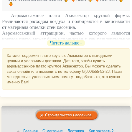
Аэромассажные плато Аквасектор круглой формы.
Различаются расходом воздуха и подбираются в зависимости
от материала отделки стен бассейна.
Аэромассажный аттракцион, частью которого являются
круглое плато, может быть использован и как развлекательное
Читать дальше
средство и как массажное.
Будьте внимательны! Для работы круглого плато Аквасектор
Каталог содержит плато круглые Аквасектор с выгодными
требуется установка компрессора низкого давления.
ценами и условиями доставки. Для того, чтобы купить
аэромассажное плато круглое Аквасектор, Вы можете сделать
заказ онлайн или позвонить по телефону 8(800)555-52-23. Наши
менеджеры с удовольствием помогут подобрать то, что нужно
именно Вам!
Строительство бассейнов
Главная
О магазине
Доставка
Как заказать?