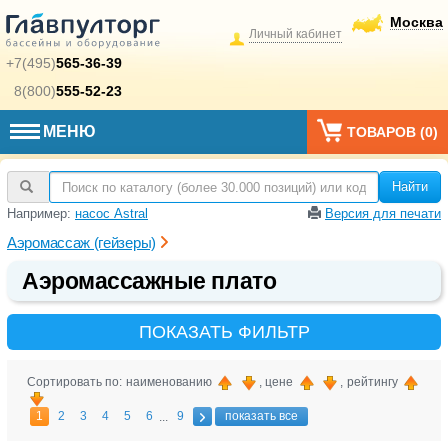
Москва
Личный кабинет
+7(495)
565-36-39
8(800)
555-52-23
МЕНЮ
ТОВАРОВ (
0
)
Найти
Например:
насос Astral
Версия для печати
Аэромассаж (гейзеры)
Аэромассажные плато
ПОКАЗАТЬ ФИЛЬТР
Сортировать по: наименованию
, цене
, рейтингу
1
2
3
4
5
6
9
показать все
...