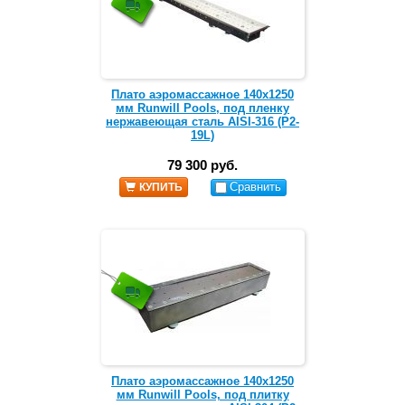
Плато аэромассажное 140х1250
мм Runwill Pools, под пленку
нержавеющая сталь AISI-316 (Р2-
19L)
79 300 руб.
Сравнить
КУПИТЬ
Плато аэромассажное 140х1250
мм Runwill Pools, под плитку