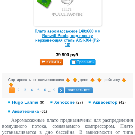
Плато аэромассажное 140х600 мм
Runwill Pools, под пленку
нержавеющая сталь AISI-304 (Р2-
18)
39 900 руб.
Сравнить
КУПИТЬ
Сортировать по: наименованию
, цене
, рейтингу
1
2
3
4
5
6
9
показать все
...
Hugo Lahme
Xenozone
Аквасектор
(9)
(27)
(42)
Акватехника
(61)
Аэромассажные плато предназначены для распределения
воздушного потока, создаваемого компрессором. Плато
устанавливается в дно бассейна.
В зависимости от типа