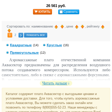
26 561 руб.
Сравнить
КУПИТЬ
Сортировать по: наименованию
, цене
, рейтингу
1
2
показать все
Квадратные
Круглые
(14)
(16)
Прямоугольные
(12)
Аэромассажные плато отечественной компании
Аквасектор предназначены для распределения воздушного
потока создаваемого компрессором. Используются либо
самостоятельно, либо в связке с аэромассажными форсунками.
В ассортименте имеются модели квадратной и круглой
Читать дальше
формы, отличающиеся площадью поверхности и,
соответственно, расходом воздуха в единицу времени.
Каталог содержит плато Аквасектор с выгодными ценами и
Имеются в варианте под плитку/мозайку, а также
условиями доставки. Для того, чтобы купить аэромассажные
универсальные. Так же существуют нестандартные модели
плато Аквасектор, Вы можете сделать заказ онлайн или
прямоугольной формы, подходящие под любой тип отделки.
позвонить по телефону 8(800)555-52-23. Наши менеджеры с
Все плато изготовлены из нержавеющей стали марки AISI
удовольствием помогут подобрать то, что нужно именно Вам!