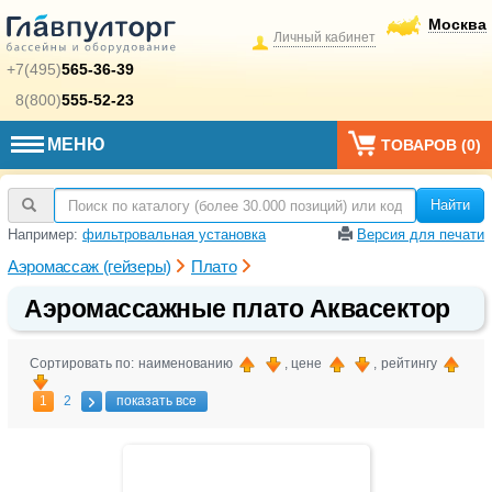
Москва
Личный кабинет
+7(495)
565-36-39
8(800)
555-52-23
МЕНЮ
ТОВАРОВ (
0
)
Найти
Например:
фильтровальная установка
Версия для печати
Аэромассаж (гейзеры)
Плато
Аэромассажные плато Аквасектор
Сортировать по: наименованию
, цене
, рейтингу
1
2
показать все