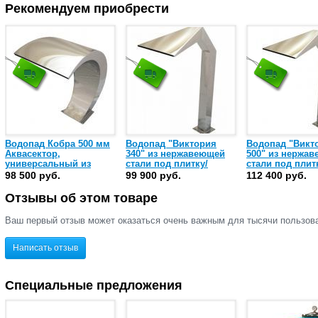
Рекомендуем приобрести
Водопад Кобра 500 мм
Водопад "Виктория
Водопад "Викт
Аквасектор,
340" из нержавеющей
500" из нержа
универсальный из
стали под плитку/
стали под плит
нержавеющей стали
пленку Аквасектор (АС
пленку Аквасек
98 500 руб.
99 900 руб.
112 400 руб.
AISI-304 (АС 01.060)
01.130)
01.120)
Отзывы об этом товаре
Ваш первый отзыв может оказаться очень важным для тысячи пользов
Написать отзыв
Специальные предложения