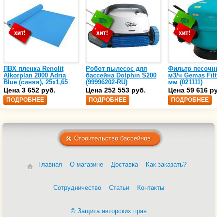
ПВХ пленка Renolit
Робот пылесос для
Фильтр песочн
Alkorplan 2000 Adria
бассейна Dolphin S200
м3/ч Gemas Filt
Blue (синяя), 25х1,65
(99996202-RU)
мм (021111)
(35216203)
Цена 3 652 руб.
Цена 252 553 руб.
Цена 59 616 р
ПОДРОБНЕЕ
ПОДРОБНЕЕ
ПОДРОБНЕЕ
Строительство бассейнов
Главная
О магазине
Доставка
Как заказать?
Сотрудничество
Статьи
Контакты
© Защита авторских прав