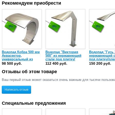
Рекомендуем приобрести
Водопад Кобра 500 мм
Водопад "Виктория
Водопад "Гусь 
Аквасектор,
500" из нержавеющей
нержавеющей с
универсальный из
стали под плитку/
под плитку/пле
нержавеющей стали
пленку Аквасектор (АС
Аквасектор (АС 
98 500 руб.
112 400 руб.
150 200 руб.
AISI-304 (АС 01.060)
01.120)
Отзывы об этом товаре
Ваш первый отзыв может оказаться очень важным для тысячи пользов
Написать отзыв
Специальные предложения