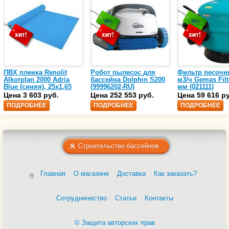
ПВХ пленка Renolit
Робот пылесос для
Фильтр песочн
Alkorplan 2000 Adria
бассейна Dolphin S200
м3/ч Gemas Filt
Blue (синяя), 25х1,65
(99996202-RU)
мм (021111)
(35216203)
Цена 3 603 руб.
Цена 252 553 руб.
Цена 59 616 р
ПОДРОБНЕЕ
ПОДРОБНЕЕ
ПОДРОБНЕЕ
Строительство бассейнов
Главная
О магазине
Доставка
Как заказать?
Сотрудничество
Статьи
Контакты
© Защита авторских прав