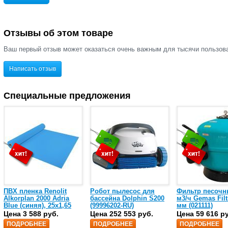
Отзывы об этом товаре
Ваш первый отзыв может оказаться очень важным для тысячи пользов
Написать отзыв
Специальные предложения
ПВХ пленка Renolit
Робот пылесос для
Фильтр песочн
Alkorplan 2000 Adria
бассейна Dolphin S200
м3/ч Gemas Filt
Blue (синяя), 25х1,65
(99996202-RU)
мм (021111)
(35216203)
Цена 3 588 руб.
Цена 252 553 руб.
Цена 59 616 р
ПОДРОБНЕЕ
ПОДРОБНЕЕ
ПОДРОБНЕЕ