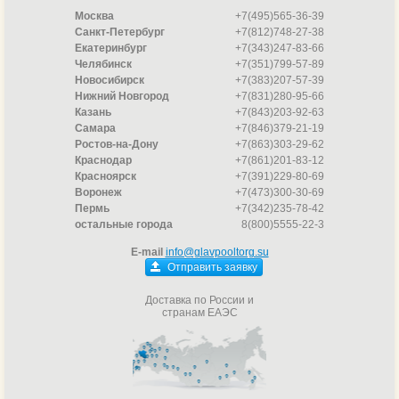
Москва
+7(495)565-36-39
Санкт-Петербург
+7(812)748-27-38
Екатеринбург
+7(343)247-83-66
Челябинск
+7(351)799-57-89
Новосибирск
+7(383)207-57-39
Нижний Новгород
+7(831)280-95-66
Казань
+7(843)203-92-63
Самара
+7(846)379-21-19
Ростов-на-Дону
+7(863)303-29-62
Краснодар
+7(861)201-83-12
Красноярск
+7(391)229-80-69
Воронеж
+7(473)300-30-69
Пермь
+7(342)235-78-42
остальные города
8(800)5555-22-3
E-mail
info@glavpooltorg.su
Отправить заявку
Доставка по России и
странам ЕАЭС