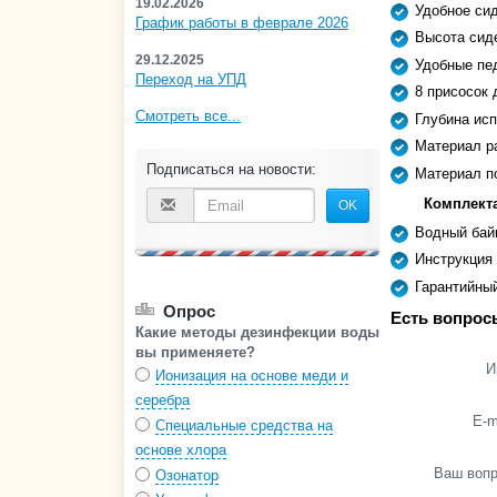
19.02.2026
Удобное си
График работы в феврале 2026
Высота сиде
29.12.2025
Удобные пед
Переход на УПД
8 присосок 
Смотреть все...
Глубина исп
Материал р
Подписаться на новости:
Материал п
Комплект
OK
Водный бай
Инструкция
Гарантийны
Опрос
Есть вопрос
Какие методы дезинфекции воды
вы применяете?
И
Ионизация на основе меди и
серебра
E-m
Специальные средства на
основе хлора
Ваш воп
Озонатор