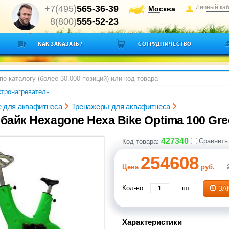
+7(495)
565-36-39
Личный ка
Москва
8(800)
555-52-23
КАК ЗАКАЗАТЬ?
СОТРУДНИЧЕСТВО
тронагреватель
 для аквафитнеса
Тренажеры для аквафитнеса
байк Hexagone Hexa Bike Optima 100 Gre
427340
Сравнить
Код товара:
254608
Цена
руб.
Кол-во:
шт
ЗА
Характеристики