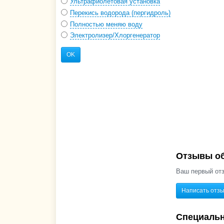
Ультрафиолетовая установка
Перекись водорода (пергидроль)
Полностью меняю воду
Электролизер/Хлоргенератор
OK
Отзывы об
Ваш первый отз
Написать отз
Специаль