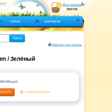
бинет
Моя корзина
0
(пусто)
СТАТЬИ
КОНТАКТЫ
Найти
Версия для печати
en / Зелёный
268 008 руб.
КАЗАТЬ
Уточним наличие