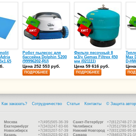
nolit
Робот пылесос для
Фильтр песочный 8
Тепл
 Adria
бассейна Dolphin S200
м3/ч Gemas Filtrex 450
Max D
5х1,65
(99996202-RU)
мм (021111)
D-HW
спир
б.
Цена 252 553 руб.
Цена 59 616 руб.
Цена
сталь
ПОДРОБНЕЕ
ПОДРОБНЕЕ
ПОД
25)
Как заказать?
Сотрудничество
Статьи
Контакты
© Защита автор
Москва
+7(495)565-36-39
Санкт-Петербург
+7(812)748-27-3
Екатеринбург
+7(343)247-83-66
Челябинск
+7(351)799-57-8
Новосибирск
+7(383)207-57-39
Нижний Новгород
+7(831)280-95-6
Казань
+7(843)203-92-63
Самара
+7(846)379-21-1