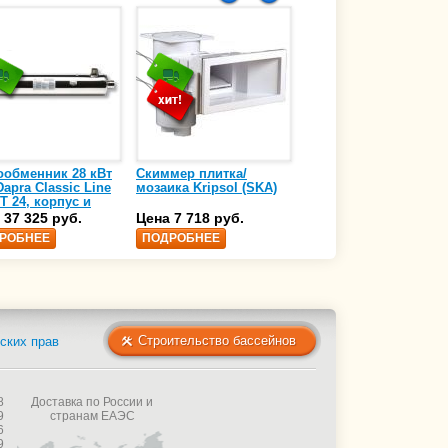
ообменник 28 кВт
Скиммер плитка/
Осушитель воздуха
apra Classic Line
мозаика Kripsol (SKA)
4,17 л/ч DanVex DEH-
T 24, корпус и
1000wp, 500 м3/ч
аль нержавеющая
 37 325 руб.
Цена 7 718 руб.
Цена 350 000 руб.
 AISI-316 (10 01
РОБНЕЕ
ПОДРОБНЕЕ
ПОДРОБНЕЕ
Строительство бассейнов
ских прав
8
Доставка по России и
9
странам ЕАЭС
6
9