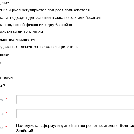
дение
ния и руля регулируется под рост пользователя
али, подходят для занятий в аква-носках или босиком
для надежной фиксации к дну бассейна
ользования: 120-140 см
амы: полипропилен
одвижных элементов: нержавеющая сталь
ация:
к
й талон
ы?
*
мя
*
ail
Пожалуйста, сформулируйте Ваш вопрос относительно
Водный
*
рос
Зелёный