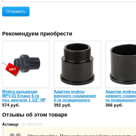
Отправить
Рекомендуем приобрести
Муфта разъемная
Адаптер муфты
Адаптер муфт
MPV-01 Emaux 6-ти
верхнего соединения
нижнего соедин
поз. вентиля 1 1/2" НР
6-ти позиционного
ти позиционно
(89280102)
вентиля Emaux 1 1/2"
вентиля Emaux 
574 руб.
392 руб.
366 руб.
(01013018)
(01171002)
Отзывы об этом товаре
Астамур
(11.06.2020)