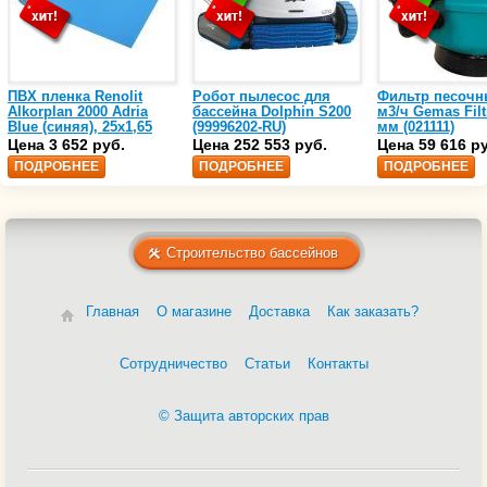
ПВХ пленка Renolit
Робот пылесос для
Фильтр песочн
Alkorplan 2000 Adria
бассейна Dolphin S200
м3/ч Gemas Filt
Blue (синяя), 25х1,65
(99996202-RU)
мм (021111)
(35216203)
Цена 3 652 руб.
Цена 252 553 руб.
Цена 59 616 р
ПОДРОБНЕЕ
ПОДРОБНЕЕ
ПОДРОБНЕЕ
Строительство бассейнов
Главная
О магазине
Доставка
Как заказать?
Сотрудничество
Статьи
Контакты
© Защита авторских прав