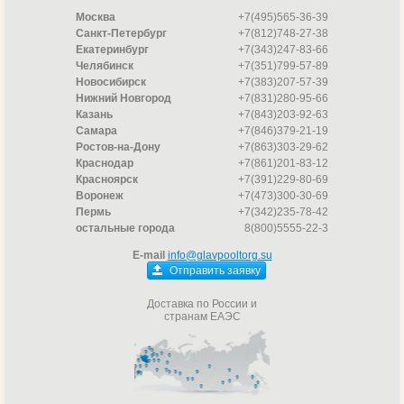
Москва
+7(495)565-36-39
Санкт-Петербург
+7(812)748-27-38
Екатеринбург
+7(343)247-83-66
Челябинск
+7(351)799-57-89
Новосибирск
+7(383)207-57-39
Нижний Новгород
+7(831)280-95-66
Казань
+7(843)203-92-63
Самара
+7(846)379-21-19
Ростов-на-Дону
+7(863)303-29-62
Краснодар
+7(861)201-83-12
Красноярск
+7(391)229-80-69
Воронеж
+7(473)300-30-69
Пермь
+7(342)235-78-42
остальные города
8(800)5555-22-3
E-mail
info@glavpooltorg.su
Отправить заявку
Доставка по России и
странам ЕАЭС