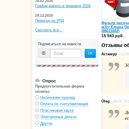
19.02.2026
График работы в феврале 2026
29.12.2025
Переход на УПД
Фильтр песоч
м3/ч Emaux Op
Смотреть все...
(88011602)
15 543 руб.
Подписаться на новости:
Отзывы об
OK
Астамур
(11.0
З
Опрос
Предпочтительная форма
оплаты:
Наличными курьеру
Oleg
(28.08.20
Оплата по счету/квитанции
Пластиковая карта
Д
Электронные деньги
е
Другое