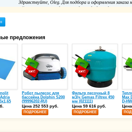
Здравствуйте, Oleg. Для подбора и оформления заказа 
пожалуйста, с нашим отделом продаж удобным для вас спосо
ыв
ные предложения
nolit
Робот пылесос для
Фильтр песочный 8
Тепл
 Adria
бассейна Dolphin S200
м3/ч Gemas Filtrex 450
Max D
5х1,65
(99996202-RU)
мм (021111)
D-HW
спир
б.
Цена 252 553 руб.
Цена 59 616 руб.
Цена
сталь
ПОДРОБНЕЕ
ПОДРОБНЕЕ
ПОД
25)