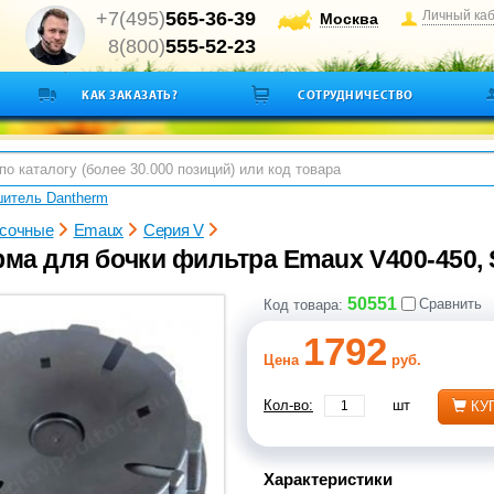
+7(495)
565-36-39
Личный ка
Москва
8(800)
555-52-23
КАК ЗАКАЗАТЬ?
СОТРУДНИЧЕСТВО
итель Dantherm
сочные
Emaux
Серия V
а для бочки фильтра Emaux V400-450, S
50551
Сравнить
Код товара:
1792
Цена
руб.
Кол-во:
шт
КУ
Характеристики