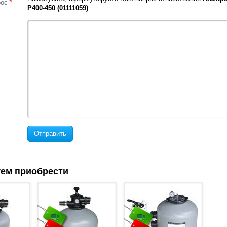
*
рос
P400-450 (01111059)
Отправить
ем приобрести