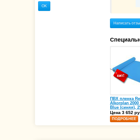
OK
Написать отз
Специаль
ПВХ пленка Re
Alkorplan 2000
Blue (синяя), 2
(35216203)
Цена 3 652 ру
ПОДРОБНЕЕ