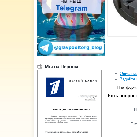
Мы на Первом
Описани
Задайте 
Платформа
Есть вопрос
И
E-m