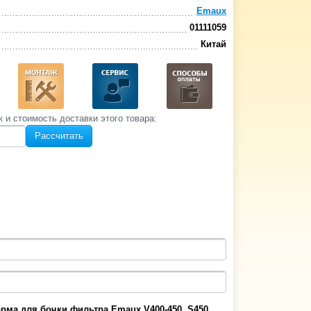
Emaux
01111059
Китай
к и стоимость‌ доставки этого товара:
Рассчитать
рма для бочки фильтра Emaux V400-450, S450,