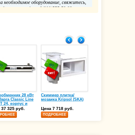
на необходимое оборудование, свяжитесь,
бом: по телефону 8(800)555-52-23 или по
электронной почте info@glavpooltorg.su.
Главпулторг
28.08.2018
ообменник 28 кВт
Скиммер плитка/
Осушитель воздуха
apra Classic Line
мозаика Kripsol (SKA)
4,17 л/ч DanVex DEH-
T 24, корпус и
1000wp, 500 м3/ч
аль нержавеющая
 37 325 руб.
Цена 7 718 руб.
Цена 350 000 руб.
 AISI-316 (10 01
РОБНЕЕ
ПОДРОБНЕЕ
ПОДРОБНЕЕ