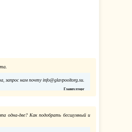
та.
 запрос нам почту info@glavpooltorg.su.
Главпулторг
12.06.2020
мпа одна-две? Как подобрать бесшумный и