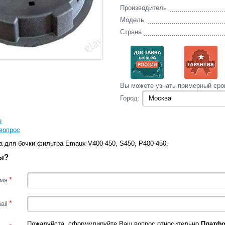
Производитель
Модель
Страна
Вы‌ можете‌ узнать‌ примерный сро
Город:
е
вопрос
 для бочки фильтра Emaux V400-450, S450, P400-450.
ы?
*
мя
*
ail
Пожалуйста, сформулируйте Ваш вопрос относительно
Платфо