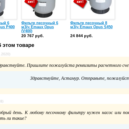
ный 6
Фильтр песочный 6
Фильтр песочный 8
us P400
м3/ч Emaux Opus
м3/ч Emaux Opus S450
(V400)
20 767 руб.
24 844 руб.
 этом товаре
6.2020)
дравствуйте. Пришлите пожалуйста реквизиты расчетного сче
Здравствуйте, Астамур. Отправьте, пожалуйста,
18)
обрый день. К любому песочному фильтру нужен насос или по
сть ли такие?