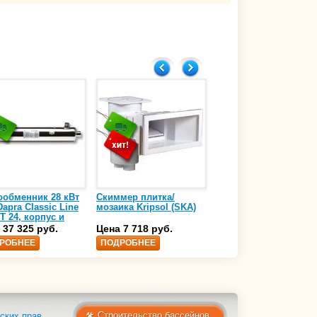
Главпулторг
29.05.2024
ообменник 28 кВт
Скиммер плитка/
Осушитель воздуха
apra Classic Line
мозаика Kripsol (SKA)
4,17 л/ч DanVex DEH-
T 24, корпус и
1000wp, 500 м3/ч
аль нержавеющая
 37 325 руб.
Цена 7 718 руб.
Цена 350 000 руб.
 AISI-316 (10 01
РОБНЕЕ
ПОДРОБНЕЕ
ПОДРОБНЕЕ
Строительство бассейнов
ских прав