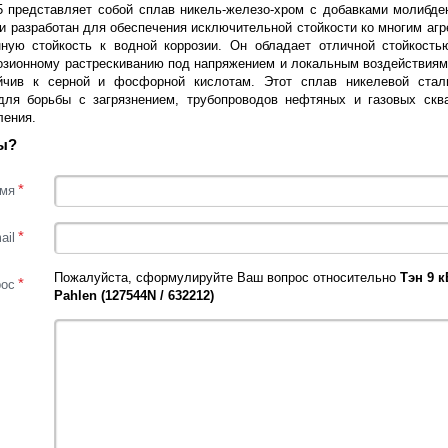
25 представляет собой сплав никель-железо-хром с добавками молибде
и разработан для обеспечения исключительной стойкости ко многим агр
ную стойкость к водной коррозии. Он обладает отличной стойкост
озионному растрескиванию под напряжением и локальным воздействиям,
йчив к серной и фосфорной кислотам. Этот сплав никелевой стали
для борьбы с загрязнением, трубопроводов нефтяных и газовых сква
ления.
ы?
*
мя
*
ail
Пожалуйста, сформулируйте Ваш вопрос относительно
Тэн 9 
*
рос
Pahlen (127544N / 632212)