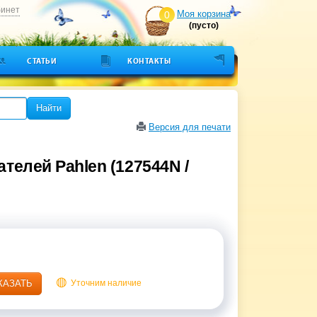
бинет
Моя корзина
0
(пусто)
СТАТЬИ
КОНТАКТЫ
Найти
Версия для печати
ателей Pahlen (127544N /
КАЗАТЬ
Уточним наличие