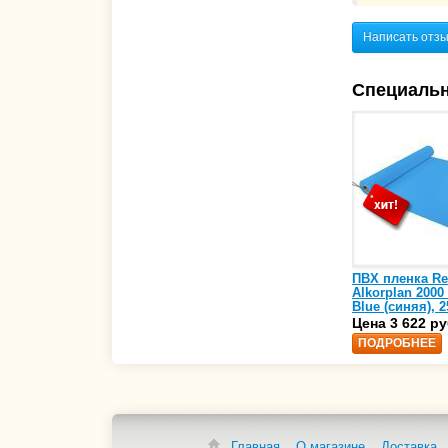
Написать отз
Специаль
ПВХ пленка Re
Alkorplan 2000
Blue (синяя), 2
(35216203)
Цена 3 622 ру
ПОДРОБНЕЕ
Главная
О магазине
Доставка