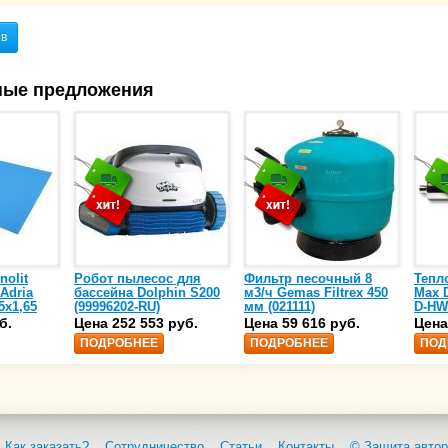
ыв
ные предложения
nolit
Робот пылесос для
Фильтр песочный 8
Тепл
 Adria
бассейна Dolphin S200
м3/ч Gemas Filtrex 450
Max D
5х1,65
(99996202-RU)
мм (021111)
D-HW
спир
б.
Цена 252 553 руб.
Цена 59 616 руб.
Цена
сталь
ПОДРОБНЕЕ
ПОДРОБНЕЕ
ПОД
25)
Как заказать?
Сотрудничество
Статьи
Контакты
© Защита автор