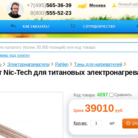
+7(495)
565-36-39
Личный ка
Москва
8(800)
555-52-23
КАК ЗАКАЗАТЬ?
СОТРУДНИЧЕСТВО
мер под плитку
ы
Электронагреватели
Pahlen
Тэны для нагревателей
т Nic-Tech для титановых электронагрев
4097
Сравнить
Код товара:
39010
Цена
руб.
Кол-во:
шт
ЗА