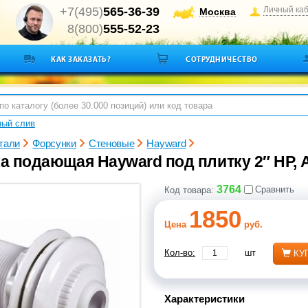
+7(495)
565-36-39
Личный ка
Москва
8(800)
555-52-23
КАК ЗАКАЗАТЬ?
СОТРУДНИЧЕСТВО
ный слив
тали
Форсунки
Стеновые
Hayward
а подающая Hayward под плитку 2″ НР, 
3764
Сравнить
Код товара:
1850
Цена
руб.
Кол-во:
шт
КУ
Характеристики