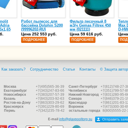
nolit
Робот пылесос для
Фильтр песочный 8
Тепл
 Adria
бассейна Dolphin S200
м3/ч Gemas Filtrex 450
Max D
5х1,65
(99996202-RU)
мм (021111)
D-HW
спир
б.
Цена 252 553 руб.
Цена 59 616 руб.
Цена
сталь
ПОДРОБНЕЕ
ПОДРОБНЕЕ
ПОД
25)
Как заказать?
Сотрудничество
Статьи
Контакты
© Защита автор
Москва
+7(495)565-36-39
Санкт-Петербург
+7(812)748-27-3
Екатеринбург
+7(343)247-83-66
Челябинск
+7(351)799-57-8
Новосибирск
+7(383)207-57-39
Нижний Новгород
+7(831)280-95-6
Казань
+7(843)203-92-63
Самара
+7(846)379-21-1
Ростов-на-Дону
+7(863)303-29-62
Краснодар
+7(861)201-83-1
Красноярск
+7(391)229-80-69
Воронеж
+7(473)300-30-6
Пермь
+7(342)235-78-42
остальные города
8(800)5555-22-
E-mail
info@glavpooltorg.su
Отправить заяв