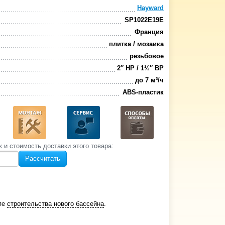
Hayward
SP1022E19E
Франция
плитка / мозаика
резьбовое
2″ НР / 1½″ ВР
до 7 м³/ч
ABS-пластик
к и стоимость‌ доставки этого товара:
Рассчитать
апе
строительства нового бассейна
.