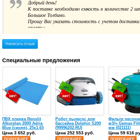
Добрый день!
К поставке необходимо емкость в количестве 2 шт 
Большое Толбино.
Прошу Вас указать стоимость с учетом доставки 
оплаты.
Здравствуйте, Андрей. Стоимость доставки за
Написать отзыв
Для уточнения стоимости, актуального налич
(800) 5555-22-3 
Специальные предложения
ПВХ пленка Renolit
Робот пылесос для
Фильтр песочн
Alkorplan 2000 Adria
бассейна Dolphin S200
м3/ч Gemas Filt
Blue (синяя), 25х1,65
(99996202-RU)
мм (021111)
(35216203)
Цена 3 652 руб.
Цена 252 553 руб.
Цена 59 616 р
ПОДРОБНЕЕ
ПОДРОБНЕЕ
ПОДРОБНЕЕ