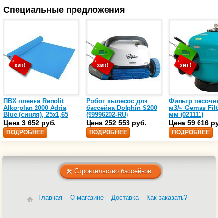
Специальные предложения
ПВХ пленка Renolit
Робот пылесос для
Фильтр песочн
Alkorplan 2000 Adria
бассейна Dolphin S200
м3/ч Gemas Filt
Blue (синяя), 25х1,65
(99996202-RU)
мм (021111)
(35216203)
Цена 3 652 руб.
Цена 252 553 руб.
Цена 59 616 р
ПОДРОБНЕЕ
ПОДРОБНЕЕ
ПОДРОБНЕЕ
Строительство бассейнов
Главная
О магазине
Доставка
Как заказать?