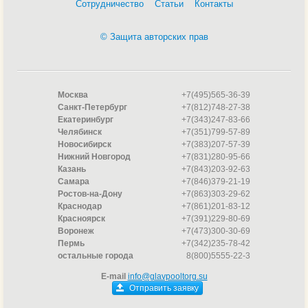
Сотрудничество
Статьи
Контакты
© Защита авторских прав
Москва
+7(495)565-36-39
Санкт-Петербург
+7(812)748-27-38
Екатеринбург
+7(343)247-83-66
Челябинск
+7(351)799-57-89
Новосибирск
+7(383)207-57-39
Нижний Новгород
+7(831)280-95-66
Казань
+7(843)203-92-63
Самара
+7(846)379-21-19
Ростов-на-Дону
+7(863)303-29-62
Краснодар
+7(861)201-83-12
Красноярск
+7(391)229-80-69
Воронеж
+7(473)300-30-69
Пермь
+7(342)235-78-42
остальные города
8(800)5555-22-3
E-mail
info@glavpooltorg.su
Отправить заявку