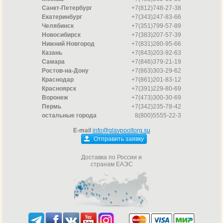
Санкт-Петербург
+7(812)748-27-38
Екатеринбург
+7(343)247-83-66
Челябинск
+7(351)799-57-89
Новосибирск
+7(383)207-57-39
Нижний Новгород
+7(831)280-95-66
Казань
+7(843)203-92-63
Самара
+7(846)379-21-19
Ростов-на-Дону
+7(863)303-29-62
Краснодар
+7(861)201-83-12
Красноярск
+7(391)229-80-69
Воронеж
+7(473)300-30-69
Пермь
+7(342)235-78-42
остальные города
8(800)5555-22-3
E-mail
info@glavpooltorg.su
Отправить заявку
Доставка по России и
странам ЕАЭС