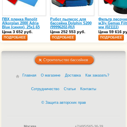
ПВХ пленка Renolit
Робот пылесос для
Фильтр песочн
Alkorplan 2000 Adria
бассейна Dolphin S200
м3/ч Gemas Filt
Blue (синяя), 25х1,65
(99996202-RU)
мм (021111)
(35216203)
Цена 3 652 руб.
Цена 252 553 руб.
Цена 59 616 р
ПОДРОБНЕЕ
ПОДРОБНЕЕ
ПОДРОБНЕЕ
Строительство бассейнов
Главная
О магазине
Доставка
Как заказать?
Сотрудничество
Статьи
Контакты
© Защита авторских прав
Москва
+7(495)565-36-39