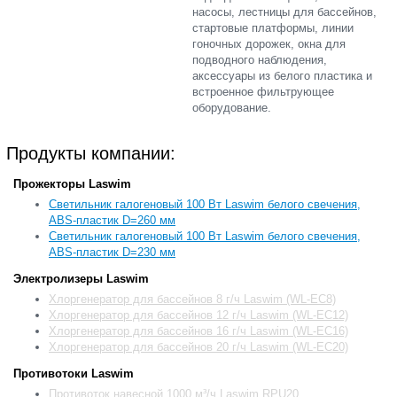
насосы, лестницы для бассейнов,
стартовые платформы, линии
гоночных дорожек, окна для
подводного наблюдения,
аксессуары из белого пластика и
встроенное фильтрующее
оборудование.
Продукты компании:
Прожекторы Laswim
Cветильник галогеновый 100 Вт Laswim белого свечения,
ABS-пластик D=260 мм
Cветильник галогеновый 100 Вт Laswim белого свечения,
ABS-пластик D=230 мм
Электролизеры Laswim
Хлоргенератор для бассейнов 8 г/ч Laswim (WL-EC8)
Хлоргенератор для бассейнов 12 г/ч Laswim (WL-EC12)
Хлоргенератор для бассейнов 16 г/ч Laswim (WL-EC16)
Хлоргенератор для бассейнов 20 г/ч Laswim (WL-EC20)
Противотоки Laswim
Противоток навесной 1000 м³/ч Laswim RPU20