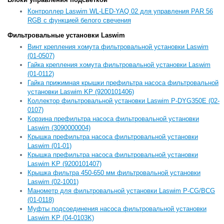
Контроллер Laswim WL-LED-YAQ 02 для управления PAR 56
RGB с функцией белого свечения
Фильтровальные установки Laswim
Винт крепления хомута фильтровальной установки Laswim
(01-0507)
Гайка крепления хомута фильтровальной установки Laswim
(01-0112)
Гайка прижимная крышки префильтра насоса фильтровальной
установки Laswim KP (9200101406)
Коллектор фильтровальной установки Laswim P-DYG350E (02-
0107)
Корзина префильтра насоса фильтровальной установки
Laswim (3090000004)
Крышка префильтра насоса фильтровальной установки
Laswim (01-01)
Крышка префильтра насоса фильтровальной установки
Laswim KP (9200101407)
Крышка фильтра 450-650 мм фильтровальной установки
Laswim (02-1001)
Манометр для фильтровальной установки Laswim P-CG/BCG
(01-0118)
Муфты подсоединения насоса фильтровальной установки
Laswim KP (04-0103K)