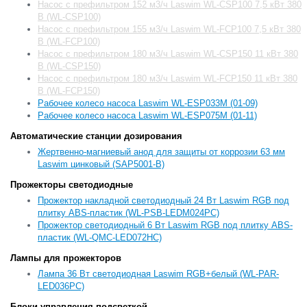
Насос с префильтром 152 м3/ч Laswim WL-CSP100 7,5 кВт 380
В (WL-CSP100)
Насос с префильтром 155 м3/ч Laswim WL-FCP100 7,5 кВт 380
В (WL-FCP100)
Насос с префильтром 180 м3/ч Laswim WL-CSP150 11 кВт 380
В (WL-CSP150)
Насос с префильтром 180 м3/ч Laswim WL-FCP150 11 кВт 380
В (WL-FCP150)
Рабочее колесо насоса Laswim WL-ESP033M (01-09)
Рабочее колесо насоса Laswim WL-ESP075M (01-11)
Автоматические станции дозирования
Жертвенно-магниевый анод для защиты от коррозии 63 мм
Laswim цинковый (SAP5001-B)
Прожекторы светодиодные
Прожектор накладной светодиодный 24 Вт Laswim RGB под
плитку ABS-пластик (WL-PSB-LEDM024PC)
Прожектор светодиодный 6 Вт Laswim RGB под плитку ABS-
пластик (WL-QMC-LED072HC)
Лампы для прожекторов
Лампа 36 Вт светодиодная Laswim RGB+белый (WL-PAR-
LED036PC)
Блоки управления подсветкой