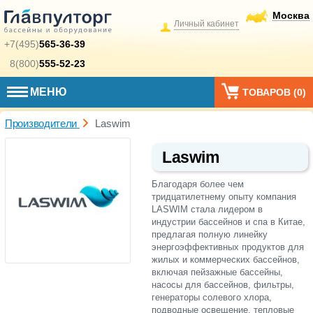
Москва
Личный кабинет
+7(495)
565-36-39
8(800)
555-52-23
МЕНЮ
ТОВАРОВ (
0
)
Производители
Laswim
Laswim
Благодаря более чем
тридцатилетнему опыту компания
LASWIM стала лидером в
индустрии бассейнов и спа в Китае,
предлагая полную линейку
энергоэффективных продуктов для
жилых и коммерческих бассейнов,
включая пейзажные бассейны,
насосы для бассейнов, фильтры,
генераторы солевого хлора,
подводные освещение, тепловые