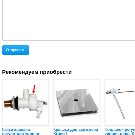
Отправить
Рекомендуем приобрести
Гайка клапана
Крышка для скиммера
Поплавок регу
регулятора уровня
Kripsol
уровня воды Kr