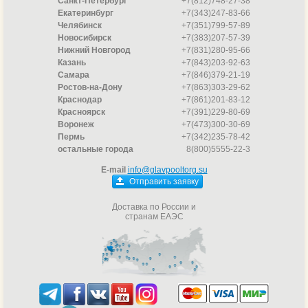
Санкт-Петербург
+7(812)748-27-38
Екатеринбург
+7(343)247-83-66
Челябинск
+7(351)799-57-89
Новосибирск
+7(383)207-57-39
Нижний Новгород
+7(831)280-95-66
Казань
+7(843)203-92-63
Самара
+7(846)379-21-19
Ростов-на-Дону
+7(863)303-29-62
Краснодар
+7(861)201-83-12
Красноярск
+7(391)229-80-69
Воронеж
+7(473)300-30-69
Пермь
+7(342)235-78-42
остальные города
8(800)5555-22-3
E-mail
info@glavpooltorg.su
Отправить заявку
Доставка по России и
странам ЕАЭС