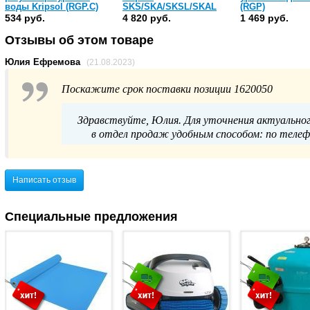
воды Kripsol (RGP.С)
SKS/SKA/SKSL/SKAL
(RGP)
(RGP)
534 руб.
4 820 руб.
1 469 руб.
Отзывы об этом товаре
Юлия Ефремова
(21.08.2023)
Поскажите срок поставки позиции 1620050
Здравствуйте, Юлия. Для уточнения актуально
в отдел продаж удобным способом: по телефон
Написать отзыв
Специальные предложения