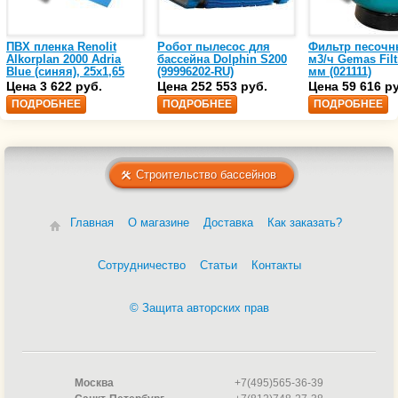
ПВХ пленка Renolit
Робот пылесос для
Фильтр песочн
Alkorplan 2000 Adria
бассейна Dolphin S200
м3/ч Gemas Filt
Blue (синяя), 25х1,65
(99996202-RU)
мм (021111)
(35216203)
Цена 3 622 руб.
Цена 252 553 руб.
Цена 59 616 р
ПОДРОБНЕЕ
ПОДРОБНЕЕ
ПОДРОБНЕЕ
Строительство бассейнов
Главная
О магазине
Доставка
Как заказать?
Сотрудничество
Статьи
Контакты
© Защита авторских прав
Москва
+7(495)565-36-39